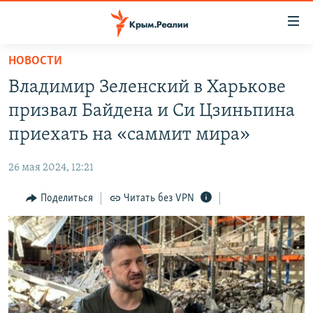
Доступность
ссылки
Вернуться
НОВОСТИ
к
НОВОСТИ
Владимир Зеленский в Харькове
основному
СПЕЦПРОЕКТЫ
содержанию
призвал Байдена и Си Цзиньпина
ВОДА
Вернутся
ГРУЗ 200
приехать на «саммит мира»
к
ИСТОРИЯ
КАРТА ВОЕННЫХ ОБЪЕКТОВ КРЫМА
главной
26 мая 2024, 12:21
ЕЩЕ
11 ЛЕТ ОККУПАЦИИ КРЫМА. 11 ИСТОРИЙ СОПРОТИВЛЕНИЯ
навигации
Вернутся
Поделиться
Читать без VPN
РАДІО СВОБОДА
ИНТЕРАКТИВ
к
КАК ОБОЙТИ БЛОКИРОВКУ
ИНФОГРАФИКА
поиску
ТЕЛЕПРОЕКТ КРЫМ.РЕАЛИИ
Українською
СОВЕТЫ ПРАВОЗАЩИТНИКОВ
Qırımtatar
ПРОПАВШИЕ БЕЗ ВЕСТИ