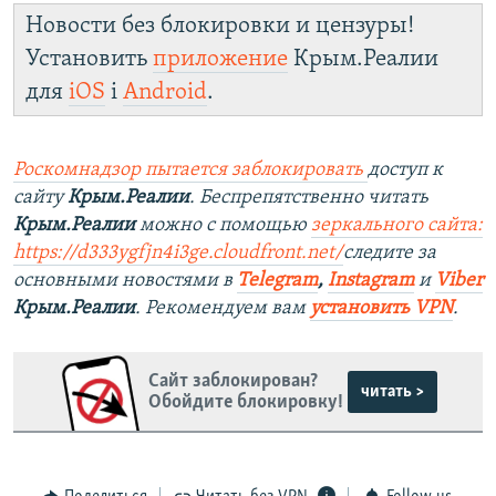
Новости без блокировки и цензуры!
Установить
приложение
Крым.Реалии
для
iOS
і
Android
.
Роскомнадзор пытается заблокировать
доступ к
сайту
Крым.Реалии
. Беспрепятственно читать
Крым.Реалии
можно с помощью
зеркального сайта:
https://d333ygfjn4i3ge.cloudfront.net/
следите за
основными новостями в
Telegram
,
Instagram
и
Viber
Крым.Реалии
. Рекомендуем вам
установить VPN
.
Сайт заблокирован?
читать >
Обойдите блокировку!