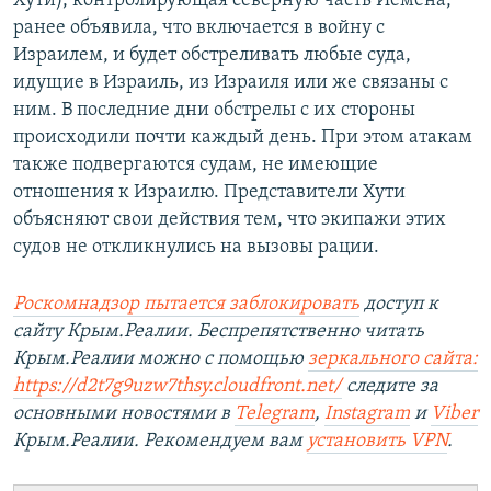
Хути), контролирующая северную часть Йемена,
ранее объявила, что включается в войну с
Израилем, и будет обстреливать любые суда,
идущие в Израиль, из Израиля или же связаны с
ним. В последние дни обстрелы с их стороны
происходили почти каждый день. При этом атакам
также подвергаются судам, не имеющие
отношения к Израилю. Представители Хути
объясняют свои действия тем, что экипажи этих
судов не откликнулись на вызовы рации.
Роскомнадзор пытается заблокировать
доступ к
сайту Крым.Реалии. Беспрепятственно читать
Крым.Реалии можно с помощью
зеркального сайта:
https://d2t7g9uzw7thsy.cloudfront.net/
следите за
основными новостями в
Telegram
,
Instagram
и
Viber
Крым.Реалии. Рекомендуем вам
установить VPN
.