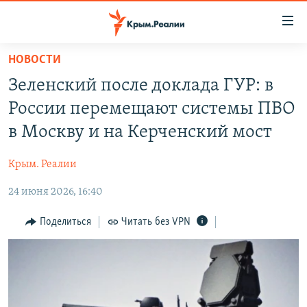
Доступность
ссылки
Вернуться
НОВОСТИ
к
НОВОСТИ
Зеленский после доклада ГУР: в
основному
СПЕЦПРОЕКТЫ
содержанию
России перемещают системы ПВО
ВОДА
Вернутся
ГРУЗ 200
в Москву и на Керченский мост
к
ИСТОРИЯ
КАРТА ВОЕННЫХ ОБЪЕКТОВ КРЫМА
главной
Крым. Реалии
ЕЩЕ
11 ЛЕТ ОККУПАЦИИ КРЫМА. 11 ИСТОРИЙ СОПРОТИВЛЕНИЯ
навигации
Вернутся
24 июня 2026, 16:40
РАДІО СВОБОДА
ИНТЕРАКТИВ
к
КАК ОБОЙТИ БЛОКИРОВКУ
ИНФОГРАФИКА
Поделиться
Читать без VPN
поиску
ТЕЛЕПРОЕКТ КРЫМ.РЕАЛИИ
Українською
СОВЕТЫ ПРАВОЗАЩИТНИКОВ
Qırımtatar
ПРОПАВШИЕ БЕЗ ВЕСТИ