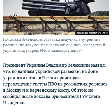
ПРИСОЕДИНЯЙТЕСЬ!
ПОБЕДИТЕЛЕЙ НЕ СУДЯТ?
КРЫМ.НЕПОКОРЕННЫЙ
ELIFBE
УКРАИНСКАЯ ПРОБЛЕМА КРЫМА
Все сайты RFE/RL
По словам Зеленского, разведка получила внутренние
российские документы с реальной оценкой последствий
украинских ударов. (Фото иллюстративное)
Президент Украины Владимир Зеленский заявил,
что, по данным украинской разведки, на фоне
украинских атак в России происходит
перемещение систем ПВО из российских регионов
в Москву и к Керченскому мосту. Об этом он
сообщил после доклада руководителя ГУР Олега
Иващенко.