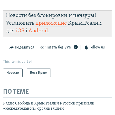
Роскомнадзор пытается заблокировать
Крым.Реалии
Новости без блокировки и цензуры!
зеркального сайта:
Установить
приложение
Крым.Реалии
https://smarturl.click/zYdJA
для
iOS
і
Android
.
Telegram
Instagram
Viber
Крым.Реалии
установить VPN
.
Поделиться
Читать без VPN
Follow us
This item is part of
Новости
Весь Крым
ПО ТЕМЕ
Радио Свобода и Крым.Реалии в России признали
«нежелательной» организацией