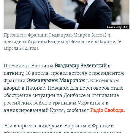
ПРИСОЕДИНЯЙТЕСЬ!
ПОБЕДИТЕЛЕЙ НЕ СУДЯТ?
КРЫМ.НЕПОКОРЕННЫЙ
ELIFBE
Президент Франции Эммануэль Макрон (слева) и
УКРАИНСКАЯ ПРОБЛЕМА КРЫМА
президент Украины Владимир Зеленский в Париже, 16
Все сайты RFE/RL
апреля 2021 года
Президент Украины
Владимир Зеленский
в
пятницу, 16 апреля, провел встречу с президентом
Франции
Эммануэлем Макроном
в Елисейском
дворце в Париже. Поводом для переговоров стало
обострение ситуации на Донбассе и стягивание
российских войск к границам Украины и в
аннексированный Крым, сообщает
Радiо Свобода.
Эти вопросы с лидерами Украины и Франции