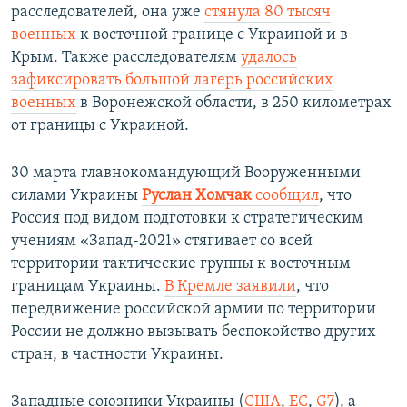
расследователей, она уже
стянула 80 тысяч
военных
к восточной границе с Украиной и в
Крым. Также расследователям
удалось
зафиксировать большой лагерь российских
военных
в Воронежской области, в 250 километрах
от границы с Украиной.
30 марта главнокомандующий Вооруженными
силами Украины
Руслан Хомчак
сообщил
, что
Россия под видом подготовки к стратегическим
учениям «Запад-2021» стягивает со всей
территории тактические группы к восточным
границам Украины.
В Кремле заявили
, что
передвижение российской армии по территории
России не должно вызывать беспокойство других
стран, в частности Украины.
Западные союзники Украины (
США
,
ЕС
,
G7
), а