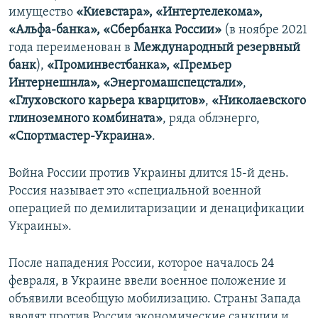
имущество
«Киевстара», «Интертелекома»,
«Альфа-банка», «Сбербанка России»
(в ноябре 2021
года переименован в
Международный резервный
банк
),
«Проминвестбанка», «Премьер
Интернешнла», «Энергомашспецстали»
,
«Глуховского карьера кварцитов»
,
«Николаевского
глиноземного комбината»
, ряда облэнерго,
«Спортмастер-Украина»
.
Война России против Украины длится 15-й день.
Россия называет это «специальной военной
операцией по демилитаризации и денацификации
Украины».
После нападения России, которое началось 24
февраля, в Украине ввели военное положение и
объявили всеобщую мобилизацию. Страны Запада
вводят против России экономические санкции и