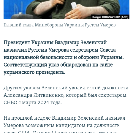
ПРИСОЕДИНЯЙТЕСЬ!
ПОБЕДИТЕЛЕЙ НЕ СУДЯТ?
КРЫМ.НЕПОКОРЕННЫЙ
Бывший глава Минобороны Украины Рустем Умеров
ELIFBE
УКРАИНСКАЯ ПРОБЛЕМА КРЫМА
Президент Украины Владимир Зеленский
Все сайты RFE/RL
назначил Рустема Умерова секретарем Совета
национальной безопасности и обороны Украины.
Соответствующий указ обнародован на сайте
украинского президента.
Другим указом Зеленский уволил с этой должности
Александра Литвиненко, который был секретарем
СНБО с марта 2024 года.
На прошлой неделе Владимир Зеленский называл
Умерова возможным кандидатом на должность