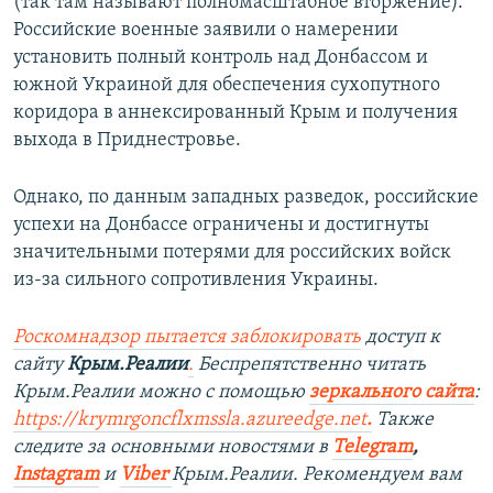
(так там называют полномасштабное вторжение).
Российские военные заявили о намерении
установить полный контроль над Донбассом и
южной Украиной для обеспечения сухопутного
коридора в аннексированный Крым и получения
выхода в Приднестровье.
Однако, по данным западных разведок, российские
успехи на Донбассе ограничены и достигнуты
значительными потерями для российских войск
из-за сильного сопротивления Украины.
Роскомнадзор пытается заблокировать
доступ к
сайту
Крым.Реалии
.
Беспрепятственно читать
Крым.Реалии можно с помощью
зеркального сайта
:
https://krymrgoncflxmssla.azureedge.net
.
Также
следите за основными новостями в
Telegram
,
Instagram
и
Viber
Крым.Реалии. Рекомендуем вам