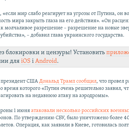
, «если мир слабо реагирует на угрозы от Путина, он 
ность мира закрыть глаза на его действия». «Он расцен
к молчаливое разрешение – разрешение на новые зве
убийства», – добавил глава украинского государства.
ез блокировки и цензуры! Установить
прилож
лии для
iOS
і
Android
.
я президент США
Дональд Трамп сообщил
, что провел р
во время которого «Путин очень решительно заявил, чт
еагировать на недавнюю атаку на аэродромы».
дроны 1 июня
атаковали несколько российских военны
онов. По утверждению СБУ, было уничтожено более 4
етов. Операция, как заявили в Киеве, готовилась полт