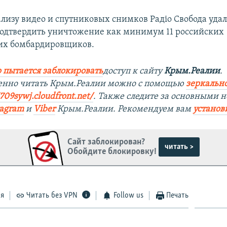
ализу видео и спутниковых снимков Радіо Свобода удал
одтвердить уничтожение как минимум 11 российских
их бомбардировщиков.
 пытается заблокировать
доступ к сайту
Крым.Реалии
.
венно читать Крым.Реалии можно с помощью
зеркально
i709sywj.cloudfront.net/
. Также следите за основными н
tagram
и
Viber
Крым.Реалии. Рекомендуем вам
установ
Сайт заблокирован?
читать >
Обойдите блокировку!
ся
Читать без VPN
Follow us
Печать