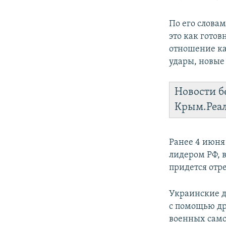
По его словам
это как готов
отношение ка
удары, новые 
Новости б
Крым.Реа
Ранее 4 июн
лидером РФ, 
придется отр
Украинские 
с помощью др
военных самол