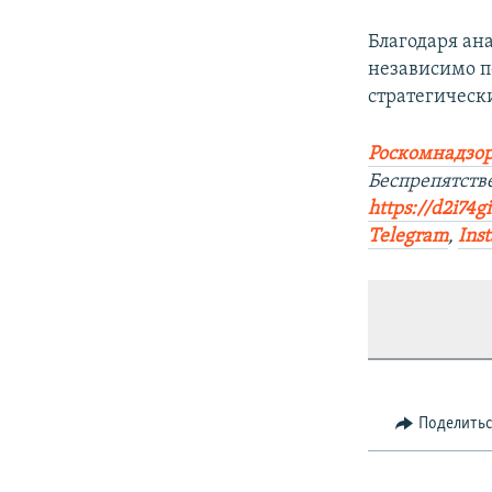
Благодаря ан
независимо п
стратегическ
Роскомнадзор
Беспрепятст
https://d2i74g
Telegram
,
Ins
Поделить