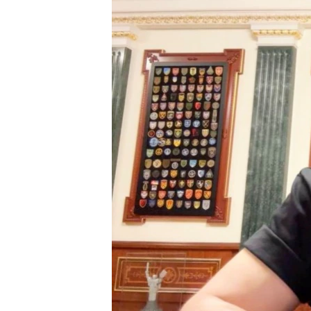
ПОБЕДИТЕЛЕЙ НЕ СУДЯТ?
КРЫМ.НЕПОКОРЕННЫЙ
ELIFBE
УКРАИНСКАЯ ПРОБЛЕМА КРЫМА