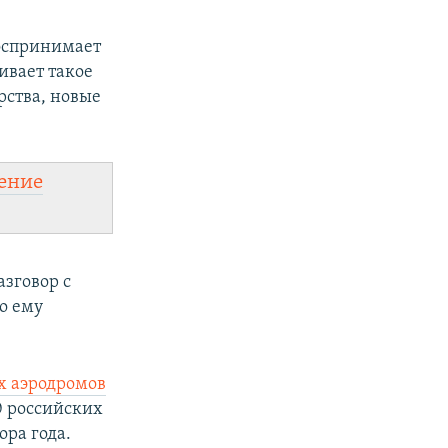
воспринимает
ивает такое
рства, новые
ение
азговор с
о ему
х аэродромов
0 российских
ора года.