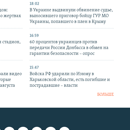
18:02
дом:
В Украине выдвинули обвинение судье,
 о жертвах
выносившего приговор бойцу ГУР МО
Украины, попавшего в плен в Крыму
16:59
н стадион,
60 процентов украинцев против
передачи России Донбасса в обмен на
гарантии безопасности – опрос
15:47
вали видео
Войска РФ ударили по Изюму в
торые
Харьковской области, есть погибшие и
 августа
пострадавшие – власти
БОЛЬШЕ