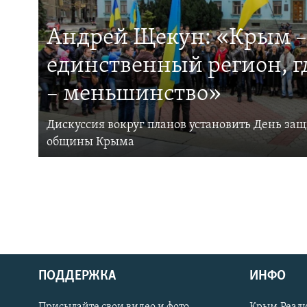
Андрей Щекун: «Крым –
единственный регион, 
– меньшинство»
Дискуссия вокруг планов установить День за
общины Крыма
ПОДДЕРЖКА
ИНФО
Українською
Присылайте свои видео и фото
Крым.Реали