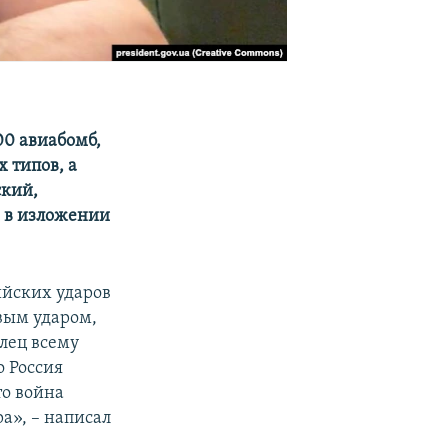
00 авиабомб,
 типов, а
ский,
 в изложении
ийских ударов
овым ударом,
лец всему
о Россия
то война
а», – написал