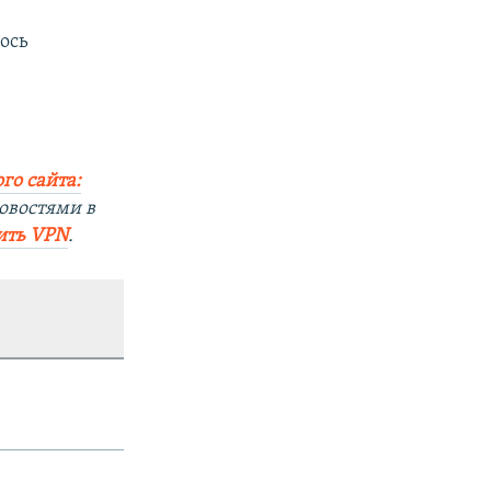
ось
го сайта:
овостями в
ить VPN
.