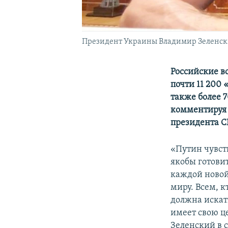
Президент Украины Владимир Зеленс
Российские в
почти 11 200
также более 
комментируя 
президента С
«Путин чувст
якобы готови
каждой новой
миру. Всем, к
должна искат
имеет свою ц
Зеленский в с