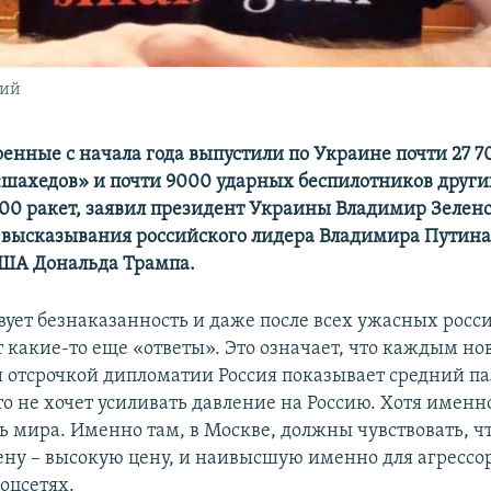
кий
оенные с начала года выпустили по Украине почти 27 7
 «шахедов» и почти 9000 ударных беспилотников других
700 ракет, заявил президент Украины Владимир Зелен
высказывания российского лидера Владимира Путина
ША Дональда Трампа.
вует безнаказанность и даже после всех ужасных росс
т какие-то еще «ответы». Это означает, что каждым н
 отсрочкой дипломатии Россия показывает средний па
то не хочет усиливать давление на Россию. Хотя именн
ь мира. Именно там, в Москве, должны чувствовать, ч
ену – высокую цену, и наивысшую именно для агрессор
оцсетях.