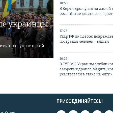
18:53
В Керчи дрон упал на жилой 
российские власти сообщают
где украинцы
17:28
Удар РФ по Одессе: поврежде
пострадал человек – власти
щиты прав украинской
16:22
В ГУР МО Украины опублико
с морских дронов Magura, ко
участвовали в атаке на Ялту 7
ПРИСОЕДИНЯЙТЕСЬ!
и. О нас