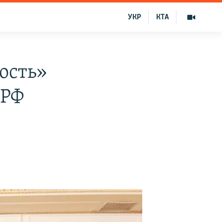
УКР
КТА
ость»
 РФ