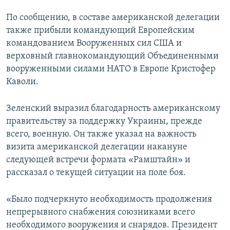
ПРИСОЕДИНЯЙТЕСЬ!
ПОБЕДИТЕЛЕЙ НЕ СУДЯТ?
По сообщению, в составе американской делегации
КРЫМ.НЕПОКОРЕННЫЙ
также прибыли командующий Европейским
командованием Вооруженных сил США и
ELIFBE
верховный главнокомандующий Объединенными
УКРАИНСКАЯ ПРОБЛЕМА КРЫМА
вооруженными силами НАТО в Европе Кристофер
Все сайты RFE/RL
Каволи.
Зеленский выразил благодарность американскому
правительству за поддержку Украины, прежде
всего, военную. Он также указал на важность
визита американской делегации накануне
следующей встречи формата «Рамштайн» и
рассказал о текущей ситуации на поле боя.
«Было подчеркнуто необходимость продолжения
непрерывного снабжения союзниками всего
необходимого вооружения и снарядов. Президент