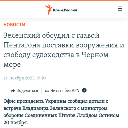
Доступность
ссылки
Вернуться
НОВОСТИ
к
НОВОСТИ
Зеленский обсудил с главой
основному
СПЕЦПРОЕКТЫ
содержанию
Пентагона поставки вооружения и
ВОДА
Вернутся
ГРУЗ 200
свободу судоходства в Черном
к
ИСТОРИЯ
КАРТА ВОЕННЫХ ОБЪЕКТОВ КРЫМА
море
главной
ЕЩЕ
11 ЛЕТ ОККУПАЦИИ КРЫМА. 11 ИСТОРИЙ СОПРОТИВЛЕНИЯ
навигации
20 ноября 2023, 19:10
Вернутся
РАДІО СВОБОДА
ИНТЕРАКТИВ
к
Поделиться
Читать без VPN
КАК ОБОЙТИ БЛОКИРОВКУ
ИНФОГРАФИКА
поиску
Офис президента Украины сообщил детали о
ТЕЛЕПРОЕКТ КРЫМ.РЕАЛИИ
Українською
встрече Владимира Зеленского с министром
СОВЕТЫ ПРАВОЗАЩИТНИКОВ
обороны Соединенных Штатов Ллойдом Остином
Qırımtatar
20 ноября.
ПРОПАВШИЕ БЕЗ ВЕСТИ