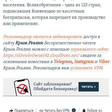
населения. Великобритания – одна из 123 стран,
подписавших Конвенцию по кассетным
боеприпасам, которая запрещает их производство
или применение.
Роскомнадзор пытается заблокировать
доступ к
сайту
Крым.Реалии
.
Беспрепятственно читать
Крым.Реалии можно с помощью
зеркального сайта:
https://d3vtolv0wn6192.cloudfront.net/
следите за
основными новостями в
Telegram
,
Instagram
и
Viber
Крым.Реалии. Рекомендуем вам
установить VPN
.
Сайт заблокирован?
читать >
Обойдите блокировку!
Поделиться
Читать без VPN
Follow us