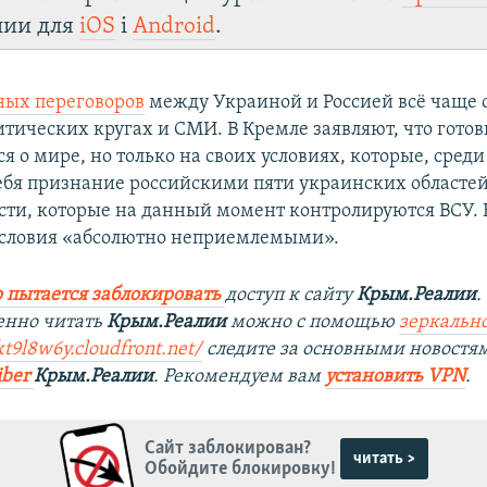
лии для
iOS
і
Android
.
ых переговоров
между Украиной и Россией всё чаще 
тических кругах и СМИ. В Кремле заявляют, что гото
я о мире, но только на своих условиях, которые, среди
ебя признание российскими пяти украинских областе
асти, которые на данный момент контролируются ВСУ. 
условия «абсолютно неприемлемыми».
 пытается заблокировать
доступ к сайту
Крым.Реалии
.
енно читать
Крым.Реалии
можно с помощью
зеркально
kt9l8w6y.cloudfront.net/
следите за основными новостя
iber
Крым.Реалии
. Рекомендуем вам
установить VPN
.
Сайт заблокирован?
читать >
Обойдите блокировку!