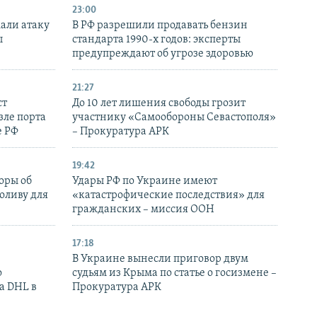
23:00
али атаку
В РФ разрешили продавать бензин
ы
стандарта 1990-х годов: эксперты
предупреждают об угрозе здоровью
21:27
ст
До 10 лет лишения свободы грозит
зле порта
участнику «Самообороны Севастополя»
е РФ
– Прокуратура АРК
19:42
оры об
Удары РФ по Украине имеют
оливу для
«катастрофические последствия» для
гражданских – миссия ООН
17:18
В Украине вынесли приговор двум
о
судьям из Крыма по статье о госизмене –
а DHL в
Прокуратура АРК