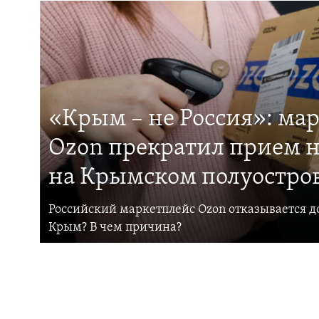
«Крым – не Россия»: ма
Ozon прекратил прием н
на Крымском полуостро
Российский маркетплейс Ozon отказывается до
Крым? В чем причина?