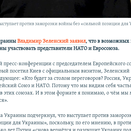
ыступает против заморозки войны без «сильной позиции для
краины
Владимир Зеленский заявил
, что в возможных
ны участвовать представители НАТО и Евросоюза.
й пресс-конференции с председателем Европейского с
рый посетил Киев с официальным визитом, Зеленский 
дующее: «Кто будет за столом переговоров? Россия, Укр
пейский Союз и НАТО. Потому что мы видим себя част
 в этих союзах. И в этом формате я понимаю, о чём м
ся».
ва Украины подчеркнул, что выступает против замороз
иции для Украины», поскольку, по его мнению, в прот
ько лет Путин «снова вернётся и разрушит Украину по