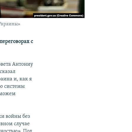
 Украины»
 переговорах с
овета Антониу
сказал
аина и, как я
ью системы
ы можем
ки войны без
ивном случае
лностью». Под