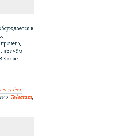
обсуждается в
вы
 прочего,
й, причём
В Киеве
го сайта:
ми в
Telegram
,