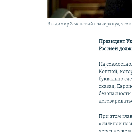
Владимир Зеленский подчеркнул, что в
Президент У
Россией долж
На
совместно
Коштой, кото
буквально сле
сказал, Евро
безопасности
договаривать
При этом гла
«сильной поз
через нескол