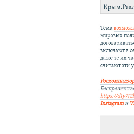
Крым.Реа
Тема
возможн
мировых поли
договариватьс
включают в с
даже те их ч
считают эти 
Роскомнадзор
Беспрепятств
https://d1y712
Instagram
и
V