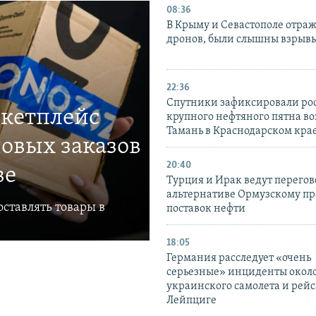
08:36
В Крыму и Севастополе отраж
дронов, были слышны взрыв
22:36
Спутники зафиксировали ро
ркетплейс
крупного нефтяного пятна во
Тамань в Краснодарском кра
овых заказов
20:40
ве
Турция и Ирак ведут перегов
альтернативе Ормузскому пр
ставлять товары в
поставок нефти
18:05
Германия расследует «очень
серьезные» инциденты окол
украинского самолета и рейс
Лейпциге