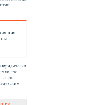
антий
стоящие
жны
да юридически
емли, это
всё это
матическим
ение