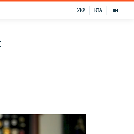
УКР
КТА
и