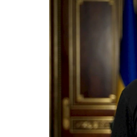
ПОБЕДИТЕЛЕЙ НЕ СУДЯТ?
КРЫМ.НЕПОКОРЕННЫЙ
ELIFBE
УКРАИНСКАЯ ПРОБЛЕМА КРЫМА