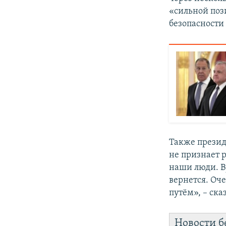
«сильной поз
безопасности
Также презид
не признает 
наши люди. В
вернется. Оч
путём», – ска
Новости б