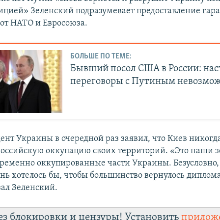
ицией» Зеленский подразумевает предоставление гар
 от НАТО и Евросоюза.
БОЛЬШЕ ПО ТЕМЕ:
Бывший посол США в России: на
переговоры с Путиным невозмо
ент Украины в очередной раз заявил, что Киев никог
российскую оккупацию своих территорий. «Это наши з
ременно оккупированные части Украины. Безусловно, 
ень хотелось бы, чтобы большинство вернулось дипло
зал Зеленский.
ез блокировки и цензуры! Установить
прилож