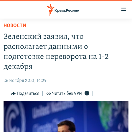
Доступность
ссылки
Вернуться
НОВОСТИ
к
НОВОСТИ
Зеленский заявил, что
основному
СПЕЦПРОЕКТЫ
содержанию
располагает данными о
ВОДА
Вернутся
ГРУЗ 200
подготовке переворота на 1-2
к
ИСТОРИЯ
КАРТА ВОЕННЫХ ОБЪЕКТОВ КРЫМА
декабря
главной
ЕЩЕ
11 ЛЕТ ОККУПАЦИИ КРЫМА. 11 ИСТОРИЙ СОПРОТИВЛЕНИЯ
навигации
26 ноября 2021, 14:29
Вернутся
РАДІО СВОБОДА
ИНТЕРАКТИВ
к
Поделиться
Читать без VPN
КАК ОБОЙТИ БЛОКИРОВКУ
ИНФОГРАФИКА
поиску
ТЕЛЕПРОЕКТ КРЫМ.РЕАЛИИ
Українською
СОВЕТЫ ПРАВОЗАЩИТНИКОВ
Qırımtatar
ПРОПАВШИЕ БЕЗ ВЕСТИ