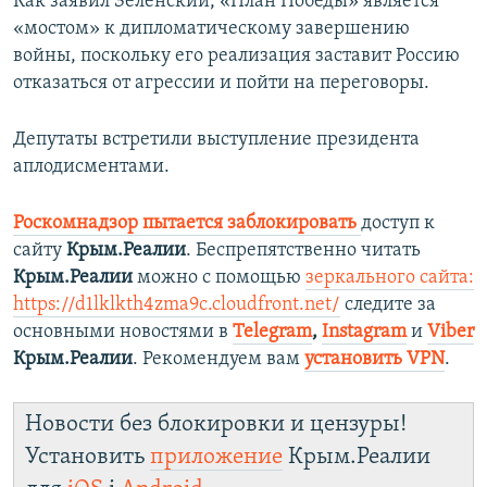
Как заявил Зеленский, «План Победы» является
«мостом» к дипломатическому завершению
войны, поскольку его реализация заставит Россию
отказаться от агрессии и пойти на переговоры.
Депутаты встретили выступление президента
аплодисментами.
Роскомнадзор пытается заблокировать
доступ к
сайту
Крым.Реалии
. Беспрепятственно читать
Крым.Реалии
можно с помощью
зеркального сайта:
https://d1lklkth4zma9c.cloudfront.net/
следите за
основными новостями в
Telegram
,
Instagram
и
Viber
Крым.Реалии
. Рекомендуем вам
установить VPN
.
Новости без блокировки и цензуры!
Установить
приложение
Крым.Реалии