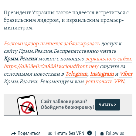
Президент Украины также надеется встретиться с
бразильским лидером, и израильским премьер-
министром.
Роскомнадзор пытается заблокировать
доступ к
сайту Крым.Реалии.Беспрепятственно читать
Крым.Реалии
можно с помощью
зеркального сайта:
https://d303e0r0a8281w.cloudfront.net/
следите за
основными новостями в
Telegram
,
Instagram
и
Viber
Крым.Реалии. Рекомендуем вам
установить VPN
.
Сайт заблокирован?
читать >
Обойдите блокировку!
Поделиться
Читать без VPN
Follow us