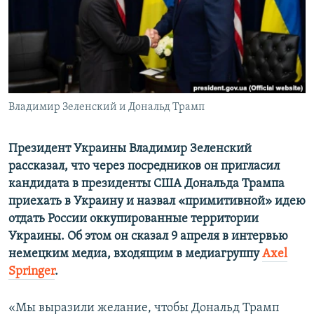
ПРИСОЕДИНЯЙТЕСЬ!
ПОБЕДИТЕЛЕЙ НЕ СУДЯТ?
КРЫМ.НЕПОКОРЕННЫЙ
ELIFBE
УКРАИНСКАЯ ПРОБЛЕМА КРЫМА
Все сайты RFE/RL
Владимир Зеленский и Дональд Трамп
Президент Украины Владимир Зеленский
рассказал, что через посредников он пригласил
кандидата в президенты США Дональда Трампа
приехать в Украину и назвал «примитивной»
идею
отдать России оккупированные территории
Украины. Об этом он сказал 9 апреля в интервью
немецким медиа, входящим в медиагруппу
Axel
Springer
.
«Мы выразили желание, чтобы Дональд Трамп