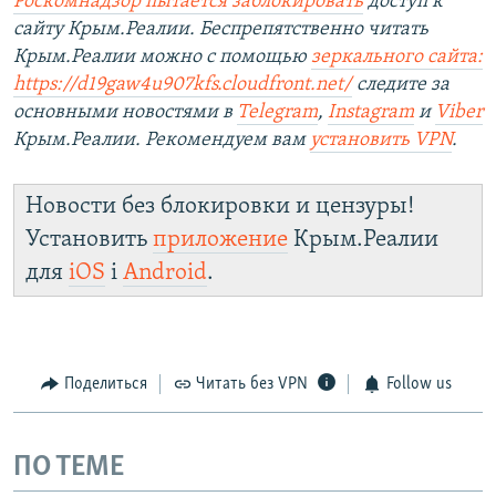
Роскомнадзор пытается заблокировать
доступ к
сайту Крым.Реалии. Беспрепятственно читать
Крым.Реалии можно с помощью
зеркального сайта:
https://d19gaw4u907kfs.cloudfront.net/
следите за
основными новостями в
Telegram
,
Instagram
и
Viber
Крым.Реалии. Рекомендуем вам
установить
VPN
.
Новости без блокировки и цензуры!
Установить
приложение
Крым.Реалии
для
iOS
і
Android
.
Поделиться
Читать без VPN
Follow us
ПО ТЕМЕ