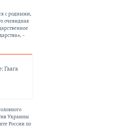
ся с родными,
то очевидная
ударственное
дарства», –
: Гаага
головного
отив Украины
нте России по