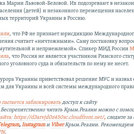
ка Марии Львовой-Беловой. Их подозревают в незако
аселения (детей) и незаконного перемещения населен
ых территорий Украины в Россию.
вили
, что РФ не признает юрисдикцию Международног
ешения считает «ничтожными». Саму постановку вопро
змутительной и неприемлемой». Спикер МИД России
М
вила
, что Россия не является участником Римского стат
о уголовного суда и обязательств по нему не несет.
урора Украины приветствовал решение МУС и назвал 
м для Украины и всей системы международного права
 пытается заблокировать
доступ к сайту
.
Беспрепятственно читать Крым.Реалии можно с пом
айта: https://d3arvjd0z450sc.cloudfront.net/
,
следите за
Telegram
,
Instagram
и
Viber
Крым.Реалии. Рекомендуем
PN
.