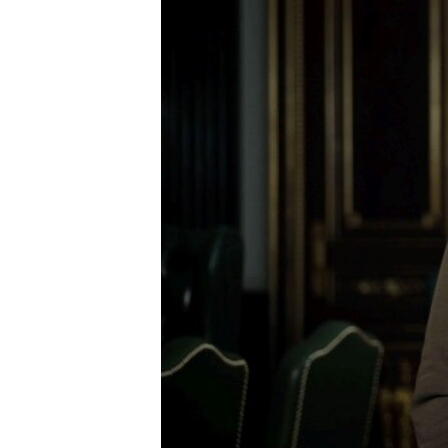
ПОБЕДИТЕЛЕЙ НЕ СУДЯТ?
КРЫМ.НЕПОКОРЕННЫЙ
ELIFBE
УКРАИНСКАЯ ПРОБЛЕМА КРЫМА