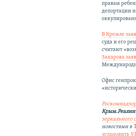
правам ребен
депортации н
оккупированн
В Кремле зая
суда и его р
считают «во
Захарова зая
Международног
Офис генпрок
«исторически
Роскомнадзор
Крым.Реалии
зеркального с
новостями в
установить V