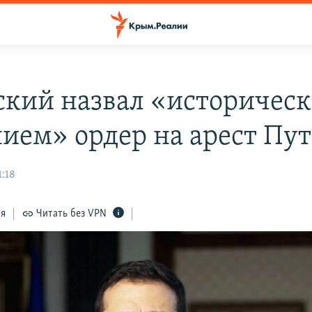
ский назвал «историчес
ием» ордер на арест Пу
1:18
ся
Читать без VPN