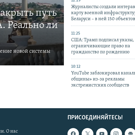
12:29
Журналисты создали интера
закрыть путь
карту военной инфраструкт
Беларуси – в ней 150 объекто
. Реально ли
11:25
США: Трамп подписал указы,
ограничивающие право на
ление новой системы
гражданство по рождению
10:12
YouTube заблокировал канал
общины» из-за рекламы
экстремистских сообществ
ПРИСОЕДИНЯЙТЕСЬ!
и. О нас