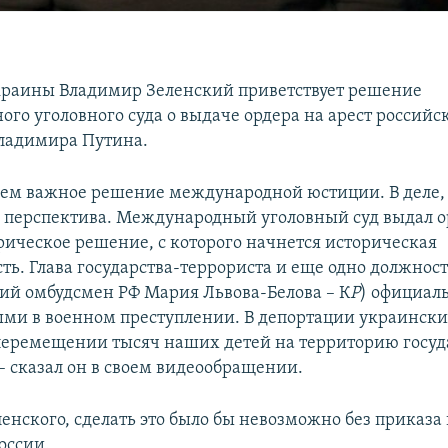
раины Владимир Зеленский приветствует решение
го уголовного суда о выдаче ордера на арест российс
ладимира Путина.
ем важное решение международной юстиции. В деле, 
я перспектива. Международный уголовный суд выдал о
рическое решение, с которого начнется историческая
ть. Глава государства-террориста и еще одно должнос
кий омбудсмен РФ Мария Львова-Белова – К
Р
) официал
ми в военном преступлении. В депортации украински
еремещении тысяч наших детей на территорию госуд
– сказал он в своем видеообращении.
ленского, сделать это было бы невозможно без приказа
оссии.