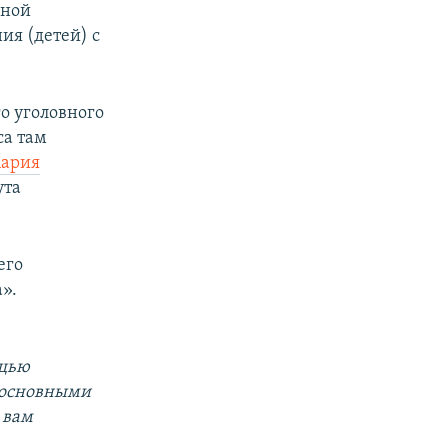
нной
ия (детей) с
о уголовного
са там
ария
ута
его
».
ощью
 основными
 вам