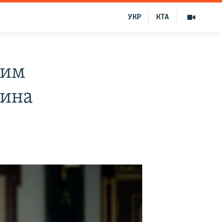
УКР
КТА
ким
тина