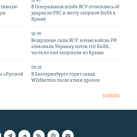
11:45
ктивную
В Генеральном штабе ВСУ отчитались об
уры
ударах по РЛС и месту запусков БпЛА в
в
Крыму
10:39
Воздушные силы ВСУ: ночью войска РФ
атаковали Украину почти 150 БпЛА,
часть из них запускали из Крыма
09:28
ы «Русской
В Екатеринбурге горит склад
Wildberries после атаки дронов
БОЛЬШЕ