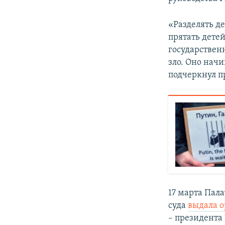
«Разделять д
прятать детей
государствен
зло. Оно начи
подчеркнул п
17 марта Пал
суда
выдала о
– президента