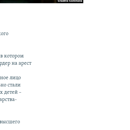
кого
в котором
рдер на арест
тное лицо
ьно стали
х детей –
арства-
 высшего