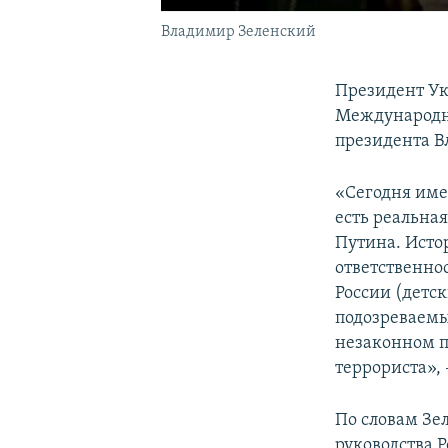
Владимир Зеленский
Президент Ук
Международно
президента В
«Сегодня име
есть реальна
Путина. Исто
ответственнос
России (детс
подозреваемы
незаконном п
террориста», 
По словам Зе
руководства Р