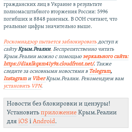
гражданских лиц в Украине в результате
полномасштабного вторжения России: 5996
погибших и 8848 раненых. В ООН считают, что
реальные цифры значительно выше.
Роскомнадзор пытается заблокировать
доступ к
сайту
Крым.Реалии
.
Беспрепятственно читать
Крым.Реалии можно с помощью
зеркального сайта:
https://d1axlkqxm41y9z.cloudfront.net/
. ​
Также
следите за основными новостями в
Telegram
,
Instagram
и
Viber
Крым.Реалии. Рекомендуем вам
установить
VPN
.
Новости без блокировки и цензуры!
Установить
приложение
Крым.Реалии
для
iOS
і
Android
.