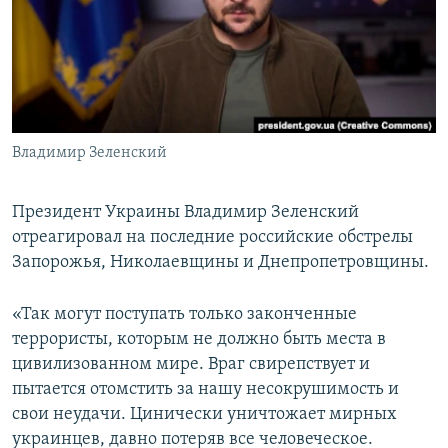
ПРИСОЕДИНЯЙТЕСЬ!
ПОБЕДИТЕЛЕЙ НЕ СУДЯТ?
КРЫМ.НЕПОКОРЕННЫЙ
ELIFBE
УКРАИНСКАЯ ПРОБЛЕМА КРЫМА
Все сайты RFE/RL
Владимир Зеленский
Президент Украины Владимир Зеленский
отреагировал на последние российские обстрелы
Запорожья, Николаевщины и Днепропетровщины.
«Так могут поступать только законченные
террористы, которым не должно быть места в
цивилизованном мире. Враг свирепствует и
пытается отомстить за нашу несокрушимость и
свои неудачи. Цинически уничтожает мирных
украинцев, давно потеряв все человеческое.