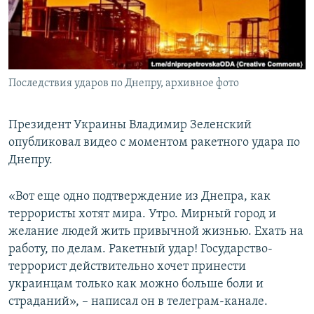
ПРИСОЕДИНЯЙТЕСЬ!
ПОБЕДИТЕЛЕЙ НЕ СУДЯТ?
КРЫМ.НЕПОКОРЕННЫЙ
ELIFBE
Последствия ударов по Днепру, архивное фото
УКРАИНСКАЯ ПРОБЛЕМА КРЫМА
Все сайты RFE/RL
Президент Украины Владимир Зеленский
опубликовал видео с моментом ракетного удара по
Днепру.
«Вот еще одно подтверждение из Днепра, как
террористы хотят мира. Утро. Мирный город и
желание людей жить привычной жизнью. Ехать на
работу, по делам. Ракетный удар! Государство-
террорист действительно хочет принести
украинцам только как можно больше боли и
страданий», – написал он в телеграм-канале.