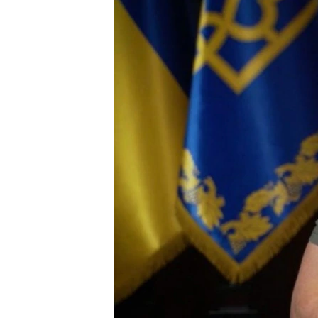
ПОБЕДИТЕЛЕЙ НЕ СУДЯТ?
КРЫМ.НЕПОКОРЕННЫЙ
ELIFBE
УКРАИНСКАЯ ПРОБЛЕМА КРЫМА