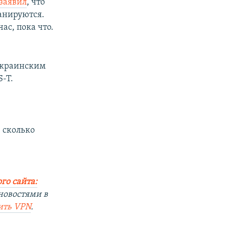
 заявил
, что
анируются.
ас, пока что.
краинским
-T.
 сколько
го сайта:
новостями в
ить
VPN
.