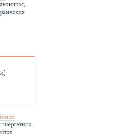
ельницкая,
краинских
и)
есение
м энергетики.
пыток