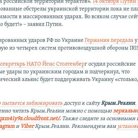
а российской территории терактов».
14 октября Путин
ованные обстрелы украинской территории пока не пл
мости в массированных ударах. Во всяком случае сейч
о будет!» – заявил Путин.
ированных ударов РФ по Украине
Германия передала
у
ую из четырех систем противовоздушной обороны IRIS
секретарь НАТО Йенс Столтенбер
г осудил российские
е удары по украинским городам и подчеркнул, что
ический альянс будет поддерживать Украину «столько,
.
 пытается заблокировать
доступ к сайту
Крым.Реалии
.
енно читать Крым.Реалии мож
но с помощью
зеркально
qxm41y9z.cloudfront.net/
. ​
Также следите за основными 
tagra
m
и
Viber
Крым.Реалии. Рекомендуем вам
установ