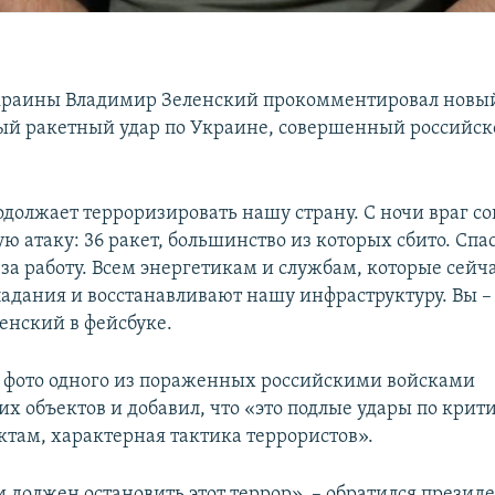
краины Владимир Зеленский прокомментировал новы
й ракетный удар по Украине, совершенный российск
одолжает терроризировать нашу страну. С ночи враг с
ю атаку: 36 ракет, большинство из которых сбито. Спа
за работу. Всем энергетикам и службам, которые сейч
падания и восстанавливают нашу инфраструктуру. Вы –
енский в фейсбуке.
 фото одного из пораженных российскими войсками
их объектов и добавил, что «это подлые удары по крит
там, характерная тактика террористов».
 должен остановить этот террор», – обратился презид