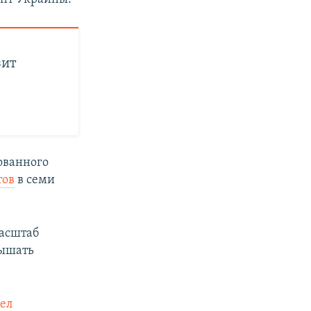
зит
ованного
тов
в семи
масштаб
вышать
ел