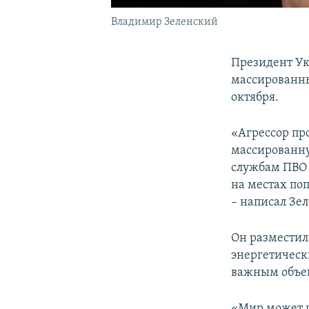
Владимир Зеленский
Президент У
массированны
октября.
«Агрессор пр
массированну
службам ПВО 
на местах по
– написал Зел
Он разместил
энергетическ
важным объек
«Мир может и