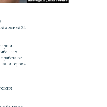
й
ой армией 22
овершил
сибо всем
ас работают
 наши герои»,
ически
ент Украины.