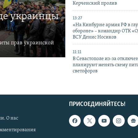
Керченский пролив
где украинцы
13:27
«На Кинбурне армия РФ в гл
обороне» – командир ОТК «О
ВСУ Денис Носиков
щиты прав украинской
11:11
В Севастополе из-за отключе
планируют менять схему пит
светофоров
ПРИСОЕДИНЯЙТЕСЬ!
и. О нас
омментирования