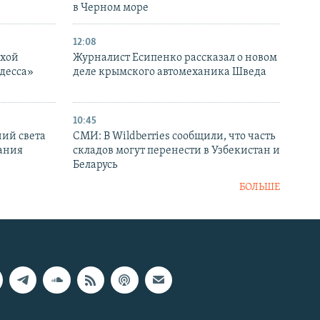
в Черном море
12:08
ухой
Журналист Есипенко рассказал о новом
десса»
деле крымского автомеханика Шведа
10:45
ний света
СМИ: В Wildberries сообщили, что часть
ания
складов могут перенести в Узбекистан и
Беларусь
БОЛЬШЕ