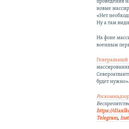
проведения н
новые массир
«Нет необходи
Ну а там видн
На фоне масс
военным перв
Генеральный 
массированны
Североатлант
будет нужно»
Роскомнадзор
Беспрепятств
https://d1axlk
Telegram
,
Ins