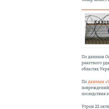
По данным Оф
ракетного уд
областях Укр
По
данным «
повреждений 
последствия а
Утром 22 окт