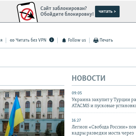
Сайт заблокирован?
читать >
Обойдите блокировку!
ся
Читать без VPN
Follow us
Печать
НОВОСТИ
09:05
Украина закупит у Турции р
ATACMS и пусковые установ
16:27
Легион «Свобода России» по
кадры разведки моста через