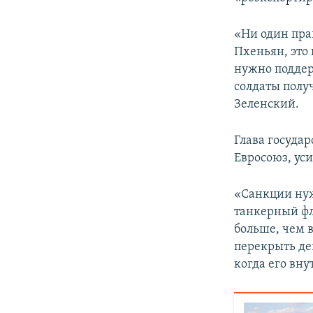
«Ни один пра
Пхеньян, это
нужно поддер
солдаты получ
Зеленский.
Глава госуда
Евросоюз, ус
«Санкции нуж
танкерный фл
больше, чем 
перекрыть де
когда его вну