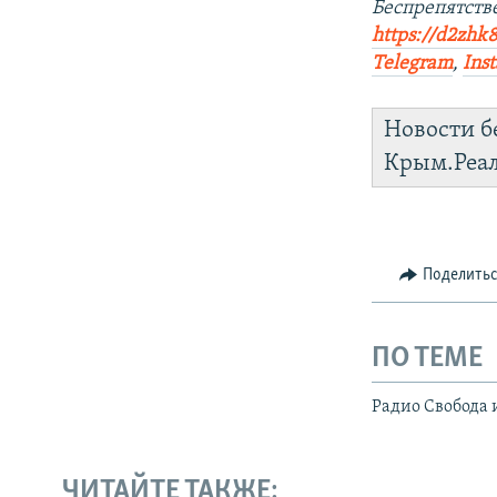
Беспрепятст
https://d2zhk8
Telegram
,
Ins
Новости б
Крым.Реа
Поделить
ПО ТЕМЕ
Радио Свобода 
ЧИТАЙТЕ ТАКЖЕ: