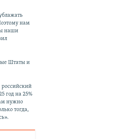
 ублажать
Поэтому нам
бы наши
вил
ные Штаты и
, российский
5 год на 25%
нам нужно
лько тогда,
сь».