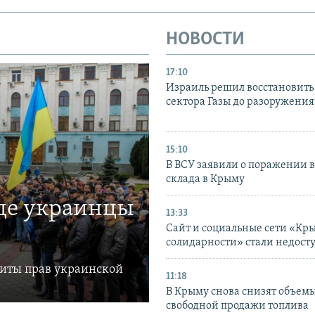
НОВОСТИ
17:10
Израиль решил восстановить 
сектора Газы до разоружени
15:10
В ВСУ заявили о поражении 
склада в Крыму
где украинцы
13:33
Сайт и социальные сети «Кр
солидарности» стали недост
щиты прав украинской
11:18
В Крыму снова снизят объем
свободной продажи топлива