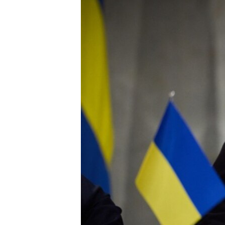
ПОБЕДИТЕЛЕЙ НЕ СУДЯТ?
КРЫМ.НЕПОКОРЕННЫЙ
ELIFBE
УКРАИНСКАЯ ПРОБЛЕМА КРЫМА