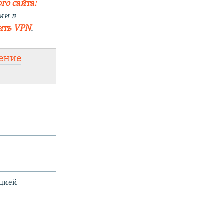
го сайта:
ми в
ить VPN
.
ение
ацией