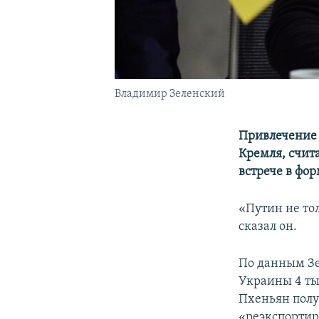
Владимир Зеленский
Привлечение 
Кремля, счит
встрече в фо
«Путин не тол
сказал он.
По данным Зе
Украины 4 ты
Пхеньян полу
«реэкспортир