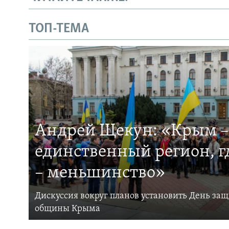
ТОП-ТЕМА
Андрей Щекун: «Крым –
единственный регион, 
– меньшинство»
Дискуссия вокруг планов установить День за
общины Крыма