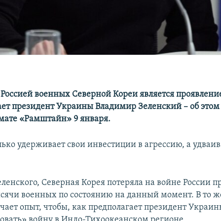
Россией военных Северной Кореи является проявлени
ает президент Украины Владимир Зеленский – об этом 
рмате «Рамштайн» 9 января.
ько удерживает свои инвестиции в агрессию, а удваива
ленского, Северная Корея потеряла на войне России п
сячи военных по состоянию на данный момент. В то ж
чает опыт, чтобы, как предполагает президент Украин
овать» войну в Индо-Тихоокеанском регионе.