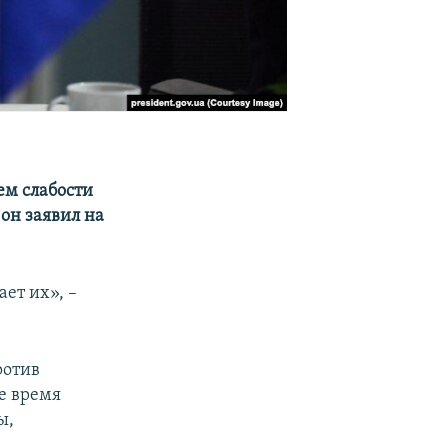
ем слабости
он заявил на
ет их», –
ротив
е время
ы,