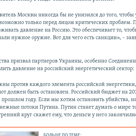
витель Москвы никогда бы не унизился до того, чтобы
 возможно только перед лицом критических проблем. 
живать давление на Россию. Это обеспечивает то, что
али нужное оружие. Вот для чего есть санкции», – зая
рства призвал партнеров Украины, особенно Соединен
илить давление на российский энергетический сектор:
ны против каждого элемента российской энергетики
от должен быть остановлен. Российский бюджет на 202
в прошлом году. Если мы хотим остановить убийства, 
нежные потоки Путина. Путин станет думать о мире то
тренний круг скажет ему, что деньги у него закончили
БОЛЬШЕ ПО ТЕМЕ: