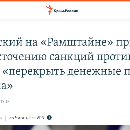
ский на «Рамштайне» пр
сточению санкций против
 «перекрыть денежные 
на»
17:15
ся
Читать без VPN