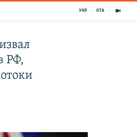
УКР
КТА
извал
 РФ,
потоки