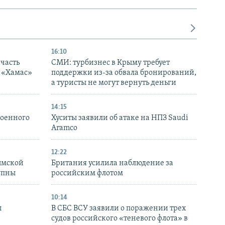
16:10
часть
СМИ: турбизнес в Крыму требует
я «Хамас»
поддержки из-за обвала бронирований,
а туристы не могут вернуть деньги
14:15
военного
Хуситы заявили об атаке на НПЗ Saudi
Aramco
12:22
ымской
Британия усилила наблюдение за
упны
российским флотом
10:14
ы
В СБС ВСУ заявили о поражении трех
судов российского «теневого флота» в