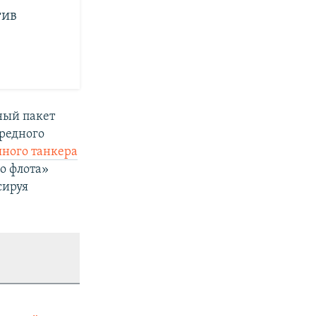
тив
ный пакет
ередного
ного танкера
го флота»
сируя