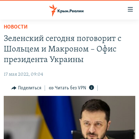
Доступность
ссылки
Вернуться
НОВОСТИ
к
НОВОСТИ
Зеленский сегодня поговорит с
основному
СПЕЦПРОЕКТЫ
содержанию
Шольцем и Макроном – Офис
ВОДА
Вернутся
ГРУЗ 200
президента Украины
к
ИСТОРИЯ
КАРТА ВОЕННЫХ ОБЪЕКТОВ КРЫМА
главной
17 мая 2022, 09:04
ЕЩЕ
11 ЛЕТ ОККУПАЦИИ КРЫМА. 11 ИСТОРИЙ СОПРОТИВЛЕНИЯ
навигации
Вернутся
Поделиться
Читать без VPN
РАДІО СВОБОДА
ИНТЕРАКТИВ
к
КАК ОБОЙТИ БЛОКИРОВКУ
ИНФОГРАФИКА
поиску
ТЕЛЕПРОЕКТ КРЫМ.РЕАЛИИ
Українською
СОВЕТЫ ПРАВОЗАЩИТНИКОВ
Qırımtatar
ПРОПАВШИЕ БЕЗ ВЕСТИ