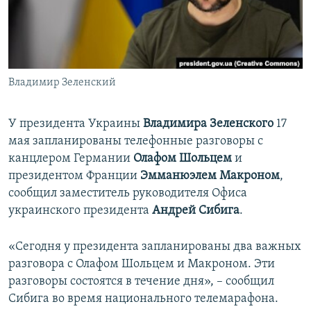
ПРИСОЕДИНЯЙТЕСЬ!
ПОБЕДИТЕЛЕЙ НЕ СУДЯТ?
КРЫМ.НЕПОКОРЕННЫЙ
ELIFBE
Владимир Зеленский
УКРАИНСКАЯ ПРОБЛЕМА КРЫМА
Все сайты RFE/RL
У президента Украины
Владимира Зеленского
17
мая запланированы телефонные разговоры с
канцлером Германии
Олафом Шольцем
и
президентом Франции
Эмманюэлем Макроном
,
сообщил заместитель руководителя Офиса
украинского президента
Андрей Сибига
.
«Сегодня у президента запланированы два важных
разговора с Олафом Шольцем и Макроном. Эти
разговоры состоятся в течение дня», – сообщил
Сибига во время национального телемарафона.