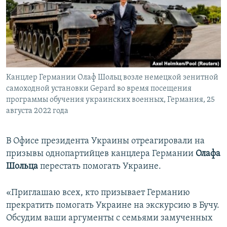
ПРИСОЕДИНЯЙТЕСЬ!
ПОБЕДИТЕЛЕЙ НЕ СУДЯТ?
КРЫМ.НЕПОКОРЕННЫЙ
ELIFBE
УКРАИНСКАЯ ПРОБЛЕМА КРЫМА
Все сайты RFE/RL
Канцлер Германии Олаф Шольц возле немецкой зенитной
самоходной установки Gepard во время посещения
программы обучения украинских военных, Германия, 25
августа 2022 года
В Офисе президента Украины отреагировали на
призывы однопартийцев канцлера Германии
Олафа
Шольца
перестать помогать Украине.
«Приглашаю всех, кто призывает Германию
прекратить помогать Украине на экскурсию в Бучу.
Обсудим ваши аргументы с семьями замученных