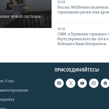
13:50
Россия: Wildberries включила
страхование риски атак дро
ление новой системы
12:52
СМИ: в Германии отрицают, ч
борту украинского Ан-124 в 
Лейпцига были боеприпасы
ПРИСОЕДИНЯЙТЕСЬ!
и. О нас
омментирования
опирайта
вязь