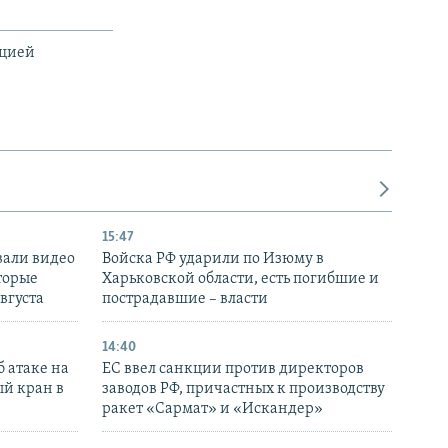
ацией
15:47
вали видео
Войска РФ ударили по Изюму в
торые
Харьковской области, есть погибшие и
августа
пострадавшие – власти
14:40
 атаке на
ЕС ввел санкции против директоров
й кран в
заводов РФ, причастных к производству
ракет «Сармат» и «Искандер»