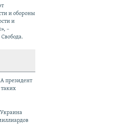
ют
сти и обороны
ости и
», –
 Свобода.
ША президент
 таких
 Украина
 миллиардов