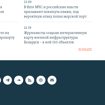
13:09
 в
В Ялте МЧС и российские власти
нов
призывают покинуть пляжи, под
вероятную атаку попал морской порт
12:29
то на
Журналисты создали интерактивную
аэропорту
карту военной инфраструктуры
Беларуси – в ней 150 объектов
БОЛЬШЕ