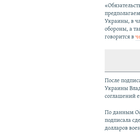
«Обязательст
предполагаем
Украины, в ч
обороны, а та
говорится в
ч
После подпис
Украины Влад
соглашений е
По данным Оф
подписала сд
долларов вое