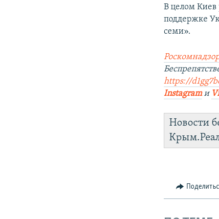
В целом Киев 
поддержке Ук
семи».
Роскомнадзор
Беспрепятств
https://d1gg7b
Instagram
и
V
Новости б
Крым.Реа
Поделить