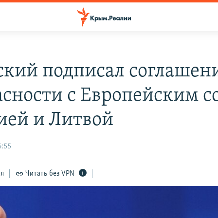
ский подписал соглашени
асности с Европейским с
ией и Литвой
6:55
ся
Читать без VPN