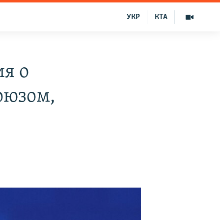
УКР
КТА
я о
оюзом,