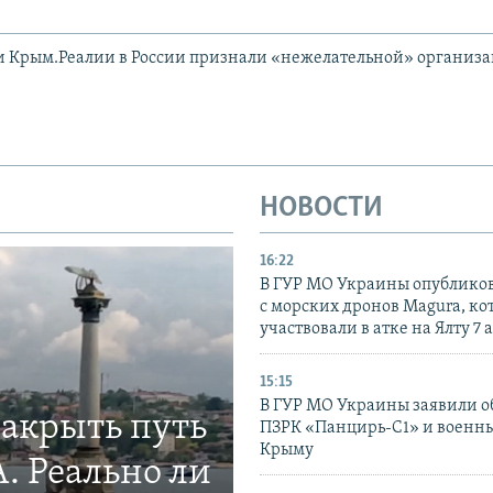
и Крым.Реалии в России признали «нежелательной» организ
НОВОСТИ
16:22
В ГУР МО Украины опублико
с морских дронов Magura, ко
участвовали в атке на Ялту 7 
15:15
В ГУР МО Украины заявили об
закрыть путь
ПЗРК «Панцирь-С1» и военны
Крыму
. Реально ли