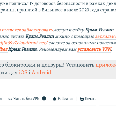
уже подписал 17 договоров безопасности в рамках дек
раины, принятой в Вильнюсе в июле 2023 года стран
 пытается заблокировать
доступ к сайту
Крым.Реалии
.
енно читать
Крым.Реалии
можно с помощью
зеркально
djfk69y7.cloudfront.net/
следите за основными новостя
iber
Крым.Реалии
. Рекомендуем вам
установить VPN
.
ез блокировки и цензуры! Установить
прилож
лии для
iOS
і
Android
.
ся
Читать без VPN
Follow us
Печать