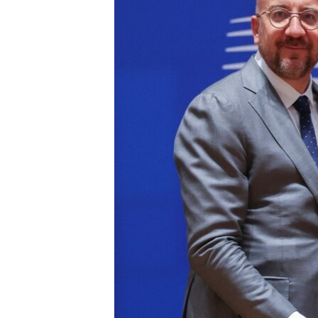
ПОБЕДИТЕЛЕЙ НЕ СУДЯТ?
КРЫМ.НЕПОКОРЕННЫЙ
ELIFBE
УКРАИНСКАЯ ПРОБЛЕМА КРЫМА