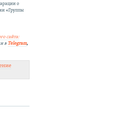
ларации о
ами «Группы
го сайта:
ми в
Telegram
,
ение