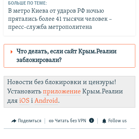
БОЛЬШЕ ПО ТЕМЕ:
В метро Киева от ударов РФ ночью
прятались более 41 тысячи человек –
пресс-служба метрополитена
Что делать, если сайт Крым.Реалии
заблокировали?
Роскомнадзор пытается заблокировать
Крым.Реалии
Новости без блокировки и цензуры!
зеркального сайта:
Установить
приложение
Крым.Реалии
https://d3dfhuxm2n0q8b.cloudfront.net/
для
iOS
і
Android
.
Telegram
Instagram
Viber
Крым.Реалии
установить VPN
.
Поделиться
Читать без VPN
Follow us