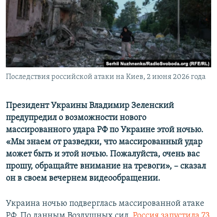
ПРИСОЕДИНЯЙТЕСЬ!
ПОБЕДИТЕЛЕЙ НЕ СУДЯТ?
КРЫМ.НЕПОКОРЕННЫЙ
ELIFBE
УКРАИНСКАЯ ПРОБЛЕМА КРЫМА
Все сайты RFE/RL
Последствия российской атаки на Киев, 2 июня 2026 года
Президент Украины Владимир Зеленский
предупредил о возможности нового
массированного удара РФ по Украине этой ночью.
«Мы знаем от разведки, что массированный удар
может быть и этой ночью. Пожалуйста, очень вас
прошу, обращайте внимание на тревоги», – сказал
он в своем вечернем видеообращении.
Украина ночью подверглась массированной атаке
РФ. По данным Воздушных сил,
Россия запустила 73