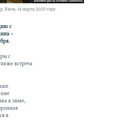
Киев, 14 марта 2023 года
дию с
аина –
бря.
оры с
также встреча
наше
ание
вка к зиме,
оронная
ся в