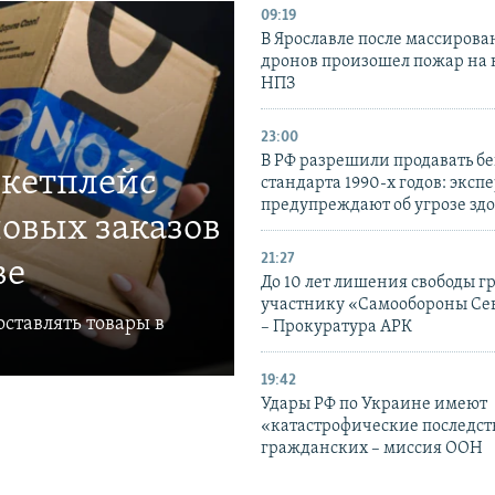
09:19
В Ярославле после массирова
дронов произошел пожар на
НПЗ
23:00
В РФ разрешили продавать б
ркетплейс
стандарта 1990-х годов: эксп
предупреждают об угрозе зд
овых заказов
21:27
ве
До 10 лет лишения свободы г
участнику «Самообороны Се
ставлять товары в
– Прокуратура АРК
19:42
Удары РФ по Украине имеют
«катастрофические последст
гражданских – миссия ООН