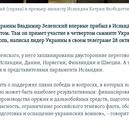
 (справа) и премьер-министр Исландии Катрин Якобсдоттир. 
раины Владимир Зеленский впервые прибыл в Ислан
том. Там он примет участие в четвертом саммите Укр
опа, написал лидер Украины в своем телеграме 28 октя
ленского, у него запланированы двусторонние перегов
сландии, Дании, Норвегии, Финляндии и Швеции. А 
м и представителями парламента Исландии.
ить о поддержке плана победы и вопросах, в которых 
во может быть наиболее результативным: финансиров
производства оружия и дальнобойных средств, подгото
пасность, ограничение российского теневого флота, об
одготовка и оснащение украинских воинов», – говорит