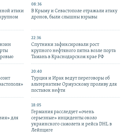
08:36
нной атаки
В Крыму и Севастополе отражали атаку
 крупном
дронов, были слышны взрывы
22:36
ензин
Спутники зафиксировали рост
ерты
крупного нефтяного пятна возле порта
оровью
Тамань в Краснодарском крае РФ
20:40
розит
Турция и Ирак ведут переговоры об
вастополя»
альтернативе Ормузскому проливу для
поставок нефти
18:05
Германия расследует «очень
вия» для
серьезные» инциденты около
украинского самолета и рейса DHL в
Лейпциге