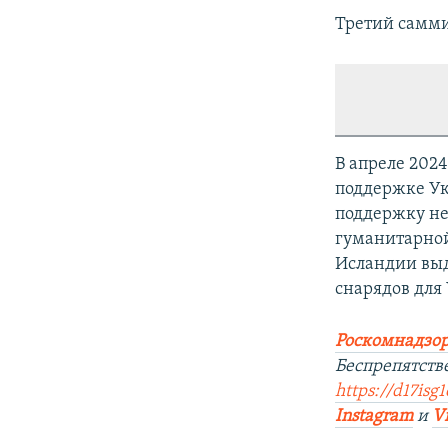
Третий самми
В апреле 202
поддержке Ук
поддержку не
гуманитарной
Исландии выд
снарядов для
Роскомнадзор
Беспрепятств
https://d17isg
Instagram
и
V