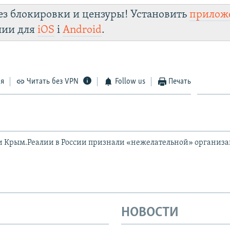
ез блокировки и цензуры! Установить
прилож
лии для
iOS
і
Android
.
ся
Читать без VPN
Follow us
Печать
и Крым.Реалии в России признали «нежелательной» организ
НОВОСТИ