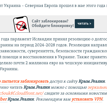
т Украина – Северная Европа прошел в мае этого года
Сайт заблокирован?
читать >
Обойдите блокировку!
4 года парламент Исландии принял резолюцию о долго
раины на период 2024-2028 годов. Резолюция направл
зависимости, суверенитета, безопасности гражданско
 помощи и восстановления в Украине. Также правите
елило почти 2 миллиона евро на чешскую инициативу
 Украины.
 пытается заблокировать
доступ к сайту
Крым.Реалии
.
енно читать
Крым.Реалии
можно с помощью
зеркально
1c5ouk8f.cloudfront.net/
следите за основными новостям
iber
Крым.Реалии
. Рекомендуем вам
установить VPN
.