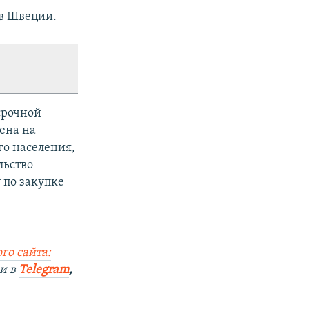
 в Швеции.
срочной
ена на
го населения,
льство
 по закупке
го сайта:
и в
Telegram
,