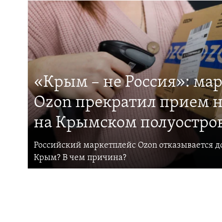
«Крым – не Россия»: ма
Ozon прекратил прием н
на Крымском полуостро
Российский маркетплейс Ozon отказывается до
Крым? В чем причина?