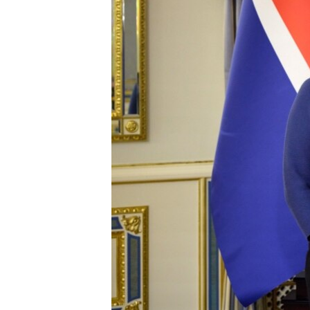
ПОБЕДИТЕЛЕЙ НЕ СУДЯТ?
КРЫМ.НЕПОКОРЕННЫЙ
ELIFBE
УКРАИНСКАЯ ПРОБЛЕМА КРЫМА