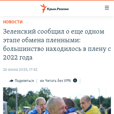
Доступность
ссылки
Вернуться
НОВОСТИ
к
НОВОСТИ
Зеленский сообщил о еще одном
основному
СПЕЦПРОЕКТЫ
содержанию
этапе обмена пленными:
ВОДА
Вернутся
ГРУЗ 200
большинство находилось в плену с
к
ИСТОРИЯ
КАРТА ВОЕННЫХ ОБЪЕКТОВ КРЫМА
2022 года
главной
ЕЩЕ
11 ЛЕТ ОККУПАЦИИ КРЫМА. 11 ИСТОРИЙ СОПРОТИВЛЕНИЯ
навигации
26 июня 2025, 17:42
Вернутся
РАДІО СВОБОДА
ИНТЕРАКТИВ
к
Поделиться
Читать без VPN
КАК ОБОЙТИ БЛОКИРОВКУ
ИНФОГРАФИКА
поиску
ТЕЛЕПРОЕКТ КРЫМ.РЕАЛИИ
Українською
СОВЕТЫ ПРАВОЗАЩИТНИКОВ
Qırımtatar
ПРОПАВШИЕ БЕЗ ВЕСТИ