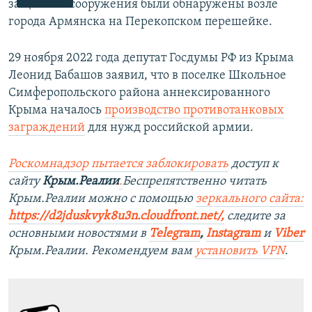
защитные сооружения были обнаружены возле
города Армянска на Перекопском перешейке.
29 ноября 2022 года депутат Госдумы РФ из Крыма
Леонид Бабашов заявил, что в поселке Школьное
Симферопольского района аннексированного
Крыма началось
производство противотанковых
заграждений
для нужд российской армии.
Роск
о
мнадзор пытается заблокировать
доступ к
сайту
Крым.Реалии
.
Беспрепятственно читать
Крым.Реалии можно с помощью
зеркального сайта:
https://d2jduskvyk8u3n.cloudfront.net/
,
следите за
основными новостями в
Telegram
,
Instagram
и
Viber
Крым.Реалии. Рекомендуем вам
установить VPN
.