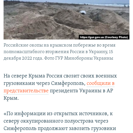
ПРИСОЕДИНЯЙТЕСЬ!
ПОБЕДИТЕЛЕЙ НЕ СУДЯТ?
КРЫМ.НЕПОКОРЕННЫЙ
ELIFBE
УКРАИНСКАЯ ПРОБЛЕМА КРЫМА
Все сайты RFE/RL
Российские окопы на крымском побережье во время
полномасштабного вторжения России в Украину, 15
декабря 2022 года. Фото ГУР Минобороны Украины
На севере Крыма Россия свозит своих военных
грузовиками через Симферополь,
сообщили в
представительстве
президента Украины в АР
Крым.
«По информации из открытых источников, к
северу оккупированного полуострова через
Симферополь продолжают завозить грузовики