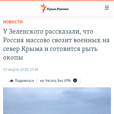
Доступность
ссылки
Вернуться
НОВОСТИ
к
НОВОСТИ
У Зеленского рассказали, что
основному
СПЕЦПРОЕКТЫ
содержанию
Россия массово свозит военных на
ВОДА
Вернутся
ГРУЗ 200
север Крыма и готовится рыть
к
ИСТОРИЯ
КАРТА ВОЕННЫХ ОБЪЕКТОВ КРЫМА
окопы
главной
ЕЩЕ
11 ЛЕТ ОККУПАЦИИ КРЫМА. 11 ИСТОРИЙ СОПРОТИВЛЕНИЯ
навигации
07 марта 2023, 17:45
Вернутся
РАДІО СВОБОДА
ИНТЕРАКТИВ
к
Поделиться
Читать без VPN
КАК ОБОЙТИ БЛОКИРОВКУ
ИНФОГРАФИКА
поиску
ТЕЛЕПРОЕКТ КРЫМ.РЕАЛИИ
Українською
СОВЕТЫ ПРАВОЗАЩИТНИКОВ
Qırımtatar
ПРОПАВШИЕ БЕЗ ВЕСТИ