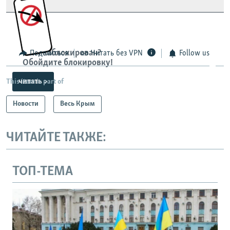
Сайт заблокирован?
Поделиться
Читать без VPN
Follow us
Обойдите блокировку!
читать >
This item is part of
Новости
Весь Крым
ЧИТАЙТЕ ТАКЖЕ:
ТОП-ТЕМА