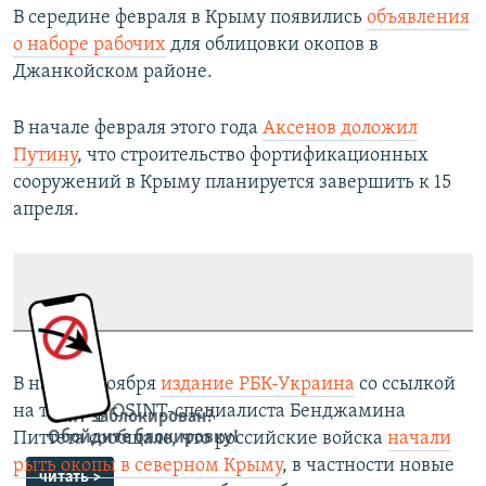
В середине февраля в Крыму появились
объявления
о наборе рабочих
для облицовки окопов в
Джанкойском районе.
В начале февраля этого года
Аксенов доложил
Путину
, что строительство фортификационных
сооружений в Крыму планируется завершить к 15
апреля.
В начале ноября
издание РБК-Украина
со ссылкой
на твиттер OSINT-специалиста Бенджамина
Сайт заблокирован?
Обойдите блокировку!
Питтета сообщало, что российские войска
начали
рыть окопы в северном Крыму
, в частности новые
читать >