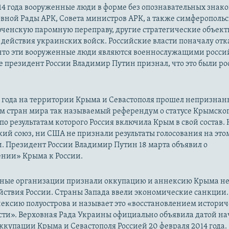
14 года вооруженные люди в форме без опознавательных знако
овной Рады АРК, Совета министров АРК, а также симферополь
рченскую паромную переправу, другие стратегические объект
действия украинских войск. Российские власти поначалу от
 что эти вооруженные люди являются военнослужащими росси
 президент России Владимир Путин признал, что это были р
14 года на территории Крыма и Севастополя прошел непризна
м стран мира так называемый референдум о статусе Крымско
 по результатам которого Россия включила Крым в свой состав.
ий союз, ни США не признали результаты голосования на это
. Президент России Владимир Путин 18 марта объявил о
нии» Крыма к России.
ые организации признали оккупацию и аннексию Крыма н
йствия России. Страны Запада ввели экономические санкции.
ексию полуострова и называет это «восстановлением истори
сти». Верховная Рада Украины официально объявила датой на
купации Крыма и Севастополя Россией 20 февраля 2014 года.