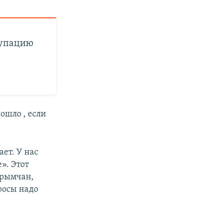
купацию
ошло , если
ает. У нас
». Этот
крымчан,
росы надо