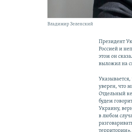
Владимир Зеленский
Президент У
Россией и не
этом он сказ
выложил на с
Указывается, 
уверен, что м
Отдельный ке
будем говори
Украину, верн
в любом случ
разговаривать
территории»,