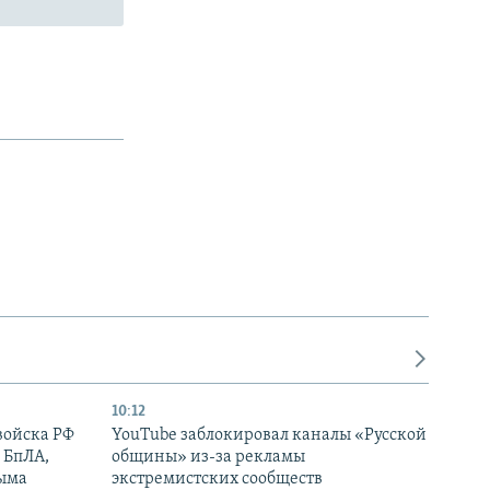
10:12
войска РФ
YouTube заблокировал каналы «Русской
 БпЛА,
общины» из-за рекламы
рыма
экстремистских сообществ