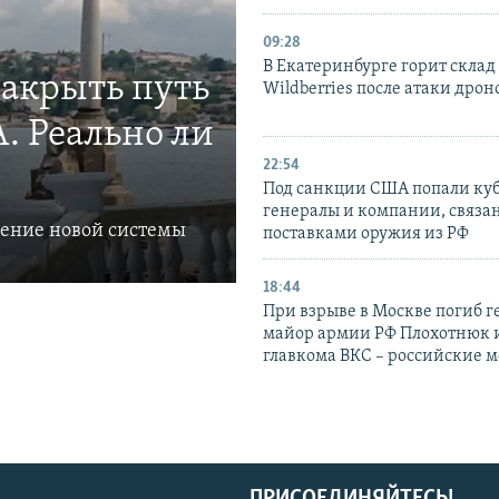
09:28
В Екатеринбурге горит склад
закрыть путь
Wildberries после атаки дрон
. Реально ли
22:54
Под санкции США попали ку
генералы и компании, связа
ление новой системы
поставками оружия из РФ
18:44
При взрыве в Москве погиб г
майор армии РФ Плохотнюк и
главкома ВКС – российские 
ПРИСОЕДИНЯЙТЕСЬ!