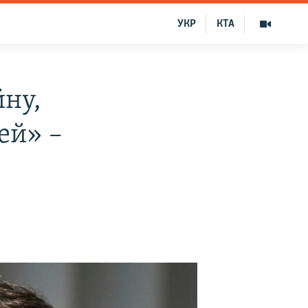
УКР
КТА
ну,
ей» –