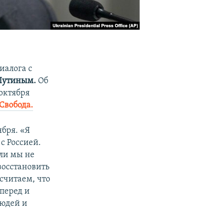
иалога с
Путиным.
Об
 октября
 Свобода.
ября. «Я
с Россией.
ли мы не
восстановить
считаем, что
перед и
людей и