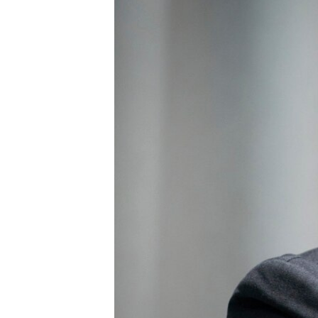
ПОБЕДИТЕЛЕЙ НЕ СУДЯТ?
КРЫМ.НЕПОКОРЕННЫЙ
ELIFBE
УКРАИНСКАЯ ПРОБЛЕМА КРЫМА