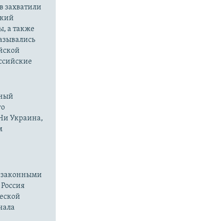
в захватили
ский
ы, а также
казывались
йской
оссийские
нный
го
 Ни Украина,
м
езаконными
 Россия
ческой
чала