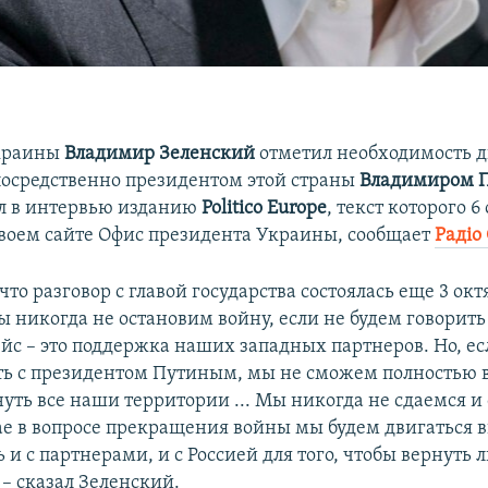
краины
Владимир Зеленский
отметил необходимость д
посредственно президентом этой страны
Владимиром 
ал в интервью изданию
Politico Europe
, текст которого 6
воем сайте Офис президента Украины, сообщает
Радіо
что разговор с главой государства состоялась еще 3 окт
ы никогда не остановим войну, если не будем говорить 
йс – это поддержка наших западных партнеров. Но, ес
ть с президентом Путиным, мы не сможем полностью 
уть все наши территории ... Мы никогда не сдаемся и 
ае в вопросе прекращения войны мы будем двигаться в
 и с партнерами, и с Россией для того, чтобы вернуть 
 – сказал Зеленский.