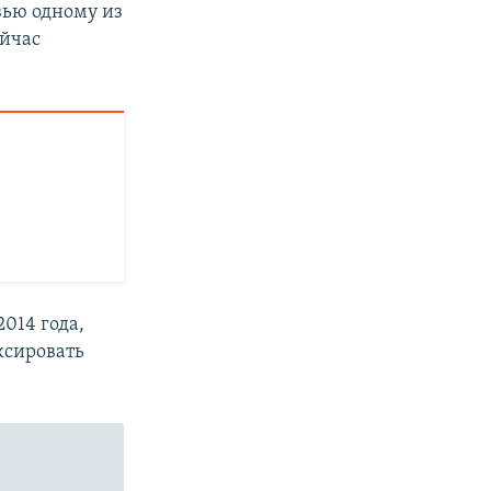
вью одному из
ейчас
014 года,
ксировать