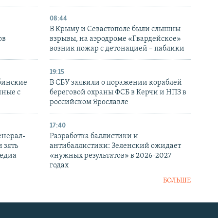
08:44
В Крыму и Севастополе были слышны
ов
взрывы, на аэродроме «Гвардейское»
возник пожар с детонацией – паблики
19:15
бинские
В СБУ заявили о поражении кораблей
нные с
береговой охраны ФСБ в Керчи и НПЗ в
российском Ярославле
17:40
енерал-
Разработка баллистики и
 зять
антибаллистики: Зеленский ожидает
медиа
«нужных результатов» в 2026-2027
годах
БОЛЬШЕ