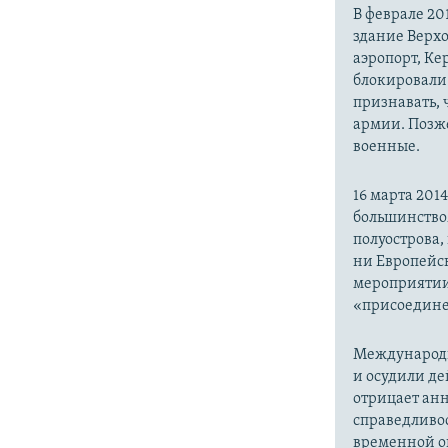
В феврале 20
здание Верх
аэропорт, Ке
блокировали 
признавать,
армии. Позже
военные.
16 марта 20
большинство
полуострова,
ни Европейск
мероприятии
«присоедине
Международн
и осудили де
отрицает анн
справедливо
временной ок