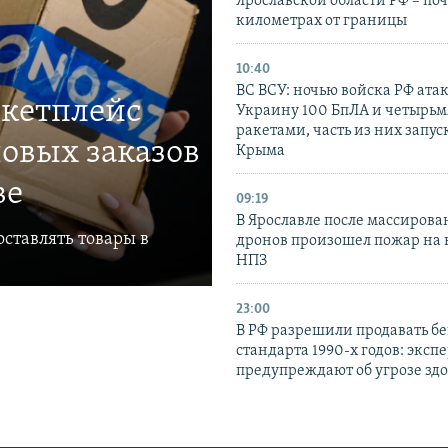
Ярославской области РФ – поч
километрах от границы
10:40
ВС ВСУ: ночью войска РФ ата
ркетплейс
Украину 100 БпЛА и четырьм
ракетами, часть из них запус
овых заказов
Крыма
ве
09:19
В Ярославле после массирова
ставлять товары в
дронов произошел пожар на
НПЗ
23:00
В РФ разрешили продавать б
стандарта 1990-х годов: эксп
предупреждают об угрозе зд