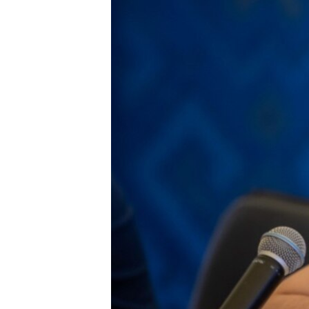
ПОБЕДИТЕЛЕЙ НЕ СУДЯТ?
КРЫМ.НЕПОКОРЕННЫЙ
ELIFBE
УКРАИНСКАЯ ПРОБЛЕМА КРЫМА