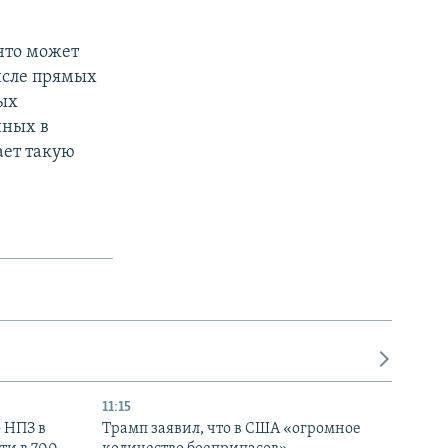
 что может
исле прямых
ых
нных в
ает такую
11:15
 НПЗ в
Трамп заявил, что в США «огромное