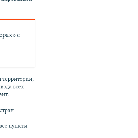
орах» с
 территории,
вода всех
ент.
 стран
все пункты