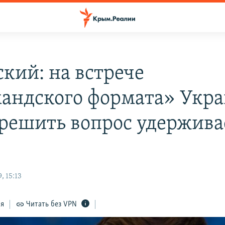
ский: на встрече
андского формата» Укр
 решить вопрос удержив
, 15:13
ся
Читать без VPN