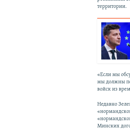
территории.
«Если мы обс
мы должны по
войск из вре
Недавно Зелен
«нормандског
«нормандской
Минских дого