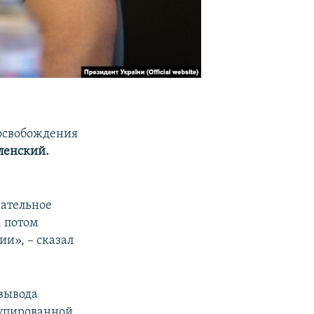
 освобождения
ленский.
чательное
, потом
ии», – сказал
вывода
купированной