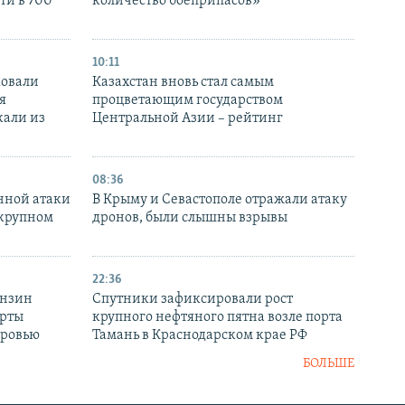
ти в 700
количество боеприпасов»
10:11
ковали
Казахстан вновь стал самым
я
процветающим государством
кали из
Центральной Азии – рейтинг
08:36
нной атаки
В Крыму и Севастополе отражали атаку
 крупном
дронов, были слышны взрывы
22:36
ензин
Спутники зафиксировали рост
ерты
крупного нефтяного пятна возле порта
оровью
Тамань в Краснодарском крае РФ
БОЛЬШЕ