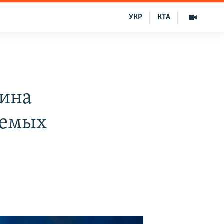
УКР
КТА
аина
аемых