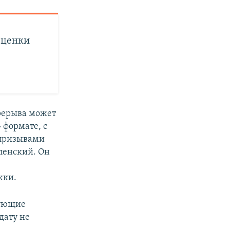
Оценки
ерерыва может
 формате, с
 призывами
ленский. Он
жки.
дующие
дату не