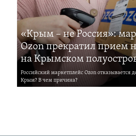
«Крым – не Россия»: ма
Ozon прекратил прием н
на Крымском полуостро
Российский маркетплейс Ozon отказывается до
Крым? В чем причина?