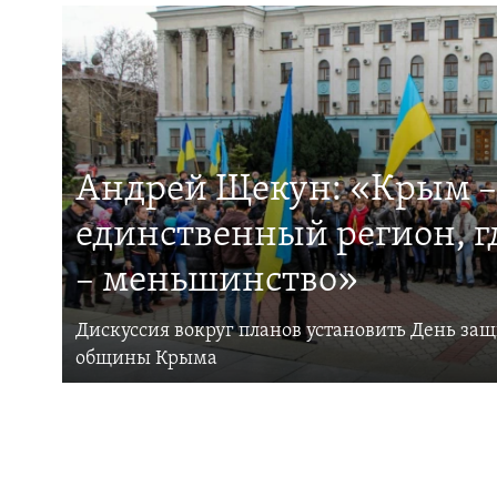
Андрей Щекун: «Крым –
единственный регион, 
– меньшинство»
Дискуссия вокруг планов установить День за
общины Крыма