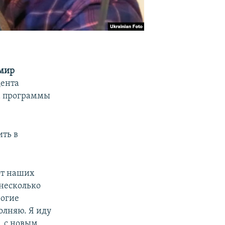
мир
дента
ра программы
ить в
от наших
 несколько
рогие
олняю. Я иду
, с новым