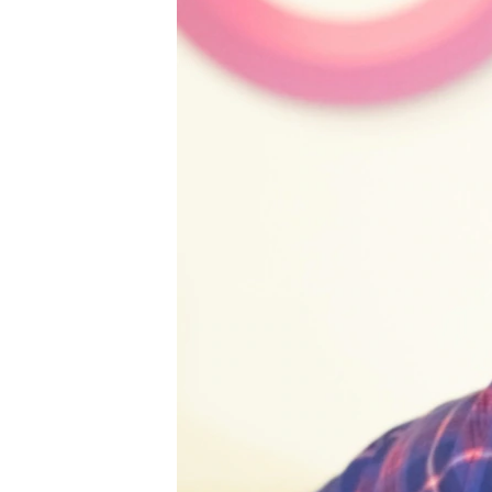
ПОБЕДИТЕЛЕЙ НЕ СУДЯТ?
КРЫМ.НЕПОКОРЕННЫЙ
ELIFBE
УКРАИНСКАЯ ПРОБЛЕМА КРЫМА