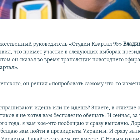
ожественный руководитель «Студии Квартал 95»
Влади
явил, что примет участие в следующих выборах прези
этом он сказал во время трансляции новогоднего эфи
артал».
ленского, он решил «попробовать самому что-то измен
спрашивают: идешь или не идешь? Знаете, в отличие 
иков я не хотел вам бесполезно обещать. И сейчас, за
го года, я вам кое-что пообещаю и сразу выполню. До
обещаю вам пойти в президенты Украины. И сразу вып
 Украины. Давайте сделаем это вместе. С Новым годом