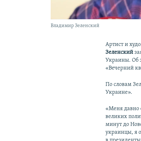
Владимир Зеленский
Артист и худ
Зеленский
за
Украины. Об 
«Вечерний кв
По словам Зе
Украине».
«Меня давно 
великих полит
минут до Ново
украинцы, я 
в президенты