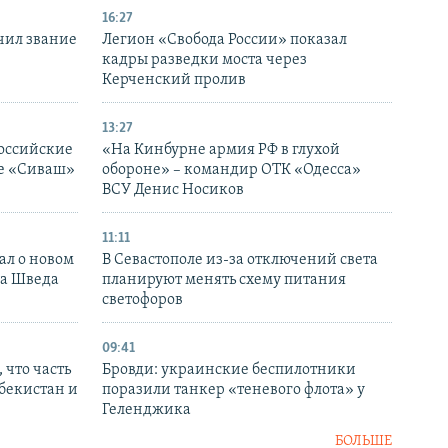
16:27
чил звание
Легион «Свобода России» показал
кадры разведки моста через
Керченский пролив
13:27
оссийские
«На Кинбурне армия РФ в глухой
ке «Сиваш»
обороне» – командир ОТК «Одесса»
ВСУ Денис Носиков
11:11
ал о новом
В Севастополе из-за отключений света
ка Шведа
планируют менять схему питания
светофоров
09:41
 что часть
Бровди: украинские беспилотники
збекистан и
поразили танкер «теневого флота» у
Геленджика
БОЛЬШЕ