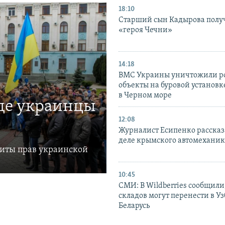
18:10
Старший сын Кадырова полу
«героя Чечни»
14:18
ВМС Украины уничтожили р
объекты на буровой установ
в Черном море
где украинцы
12:08
Журналист Есипенко рассказ
деле крымского автомехани
щиты прав украинской
10:45
СМИ: В Wildberries сообщили,
складов могут перенести в У
Беларусь