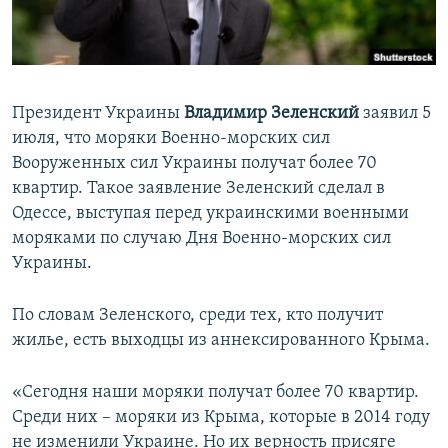
ПРИСОЕДИНЯЙТЕСЬ!
ПОБЕДИТЕЛЕЙ НЕ СУДЯТ?
КРЫМ.НЕПОКОРЕННЫЙ
ELIFBE
Президент Украины
Владимир Зеленский
заявил 5
УКРАИНСКАЯ ПРОБЛЕМА КРЫМА
июля, что моряки Военно-морских сил
Все сайты RFE/RL
Вооруженных сил Украины получат более 70
квартир. Такое заявление Зеленский сделал в
Одессе, выступая перед украинскими военными
моряками по случаю Дня Военно-морских сил
Украины.
По словам Зеленского, среди тех, кто получит
жилье, есть выходцы из аннексированного Крыма.
«Сегодня наши моряки получат более 70 квартир.
Среди них – моряки из Крыма, которые в 2014 году
не изменили Украине. Но их верность присяге