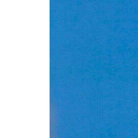
ПОБЕДИТЕЛЕЙ НЕ СУДЯТ?
КРЫМ.НЕПОКОРЕННЫЙ
ELIFBE
УКРАИНСКАЯ ПРОБЛЕМА КРЫМА