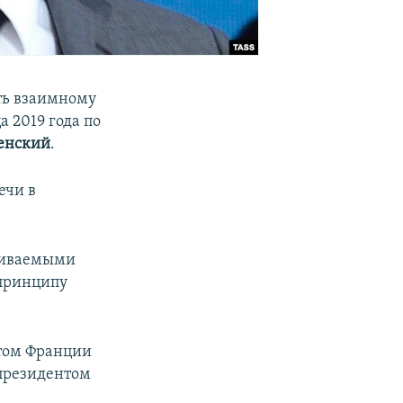
ть взаимному
 2019 года по
енский
.
ечи в
живаемыми
о принципу
нтом Франции
президентом