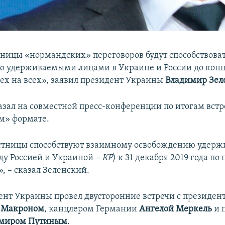
ницы «нормандских» переговоров будут способствова
 удерживаемыми лицами в Украине и России до конца
ех на всех», заявил президент Украины
Владимир Зел
казал на совместной пресс-конференции по итогам встр
м» формате.
стницы способствуют взаимному освобождению удер
ду Россией и Украиной
– КР
) к 31 декабря 2019 года п
», – сказал Зеленский.
ент Украины провел двусторонние встречи с президе
 Макроном
, канцлером Германии
Ангелой Меркель
и 
миром Путиным
.