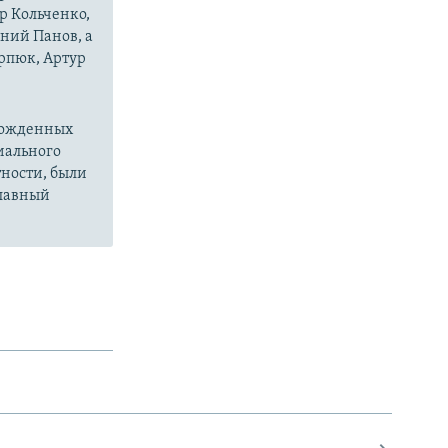
р Кольченко,
ний Панов, а
рпюк, Артур
божденных
иального
тности, были
главный