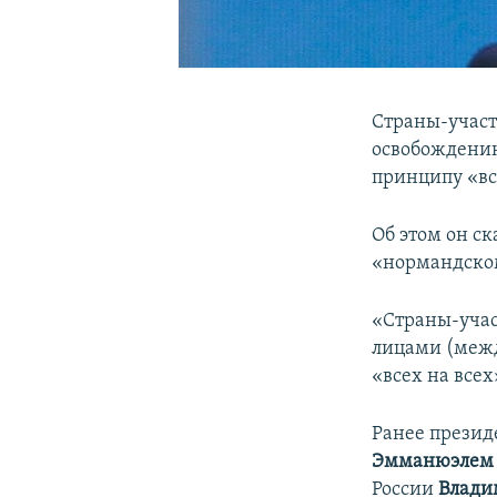
Страны-участ
освобождению
принципу «вс
Об этом он с
«нормандско
«Страны-уча
лицами (меж
«всех на всех
Ранее презид
Эмманюэлем
России
Влади