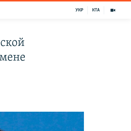
УКР
КТА
дской
бмене