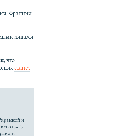
сии, Франции
емыми лицами
ии
, что
ючения
станет
 Украиной и
исполь». В
 районе