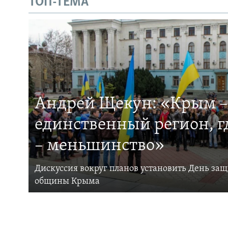
ТОП-ТЕМА
Андрей Щекун: «Крым –
единственный регион, 
– меньшинство»
Дискуссия вокруг планов установить День за
общины Крыма