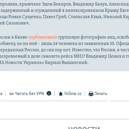
 пролива, крымчане Эдем Бекиров, Владимир Балух, Александ
, задержанный и осужденный в аннексированном Крыму Евге
нцы Роман Сущенко, Павел Гриб, Станислав Клых, Николай Ка
сей Сизонович.
оссии в Киеве
опубликовало
групповую фотографию лиц, осво
обмену, но на ней – лишь 24 человека из заявленных 35. Офиц
переданных России, до сих пор нет. Известно, что России, в час
дозреваемый в деле самолета рейса MH17 Владимир Цемах и 
ИА Новости Украина» Кирилл Вышинский.
ся
Читать без VPN
Follow us
Печать