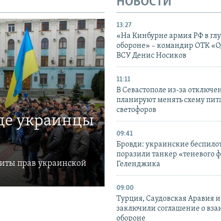
НОВОСТИ
13:27
«На Кинбурне армия РФ в гл
обороне» – командир ОТК «О
ВСУ Денис Носиков
11:11
В Севастополе из-за отключе
планируют менять схему пит
светофоров
где украинцы
09:41
Бровди: украинские беспил
поразили танкер «теневого ф
щиты прав украинской
Геленджика
09:00
Турция, Саудовская Аравия 
заключили соглашение о вз
обороне