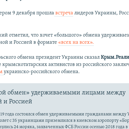
ером 9 декабря прошла
встреча
лидеров Украины, Рос
кий отметил, что хочет «большого» обмена удержива
ой и Россией в формате
«всех на всех».
рьского обмена президент Украины
сказал
Крым.Реал
 крымскотатарских активистов из российского закл
ом
украинско-российского обмена.
ой обмен» удерживаемыми лицами между
 и Россией
2019 года состоялся обмен удерживаемыми гражданами между
олет с 35 украинцами приземлился в киевском аэропорту «Бор
улись 24 моряка, захваченных ФСБ России осенью 2018 года в