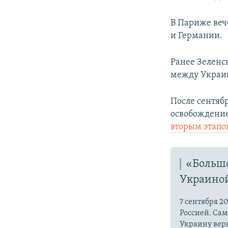
В Париже веч
и Германии.
Ранее Зеленс
между Украин
После сентяб
освобождение
вторым этап
«Больш
Украиной
7 сентября 
Россией. Сам
Украину верн