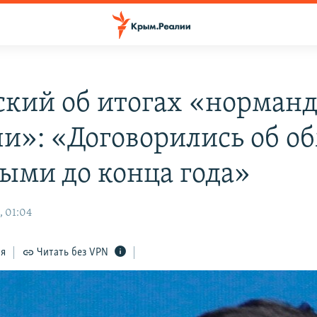
ский об итогах «норман
чи»: «Договорились об о
ыми до конца года»
, 01:04
ся
Читать без VPN