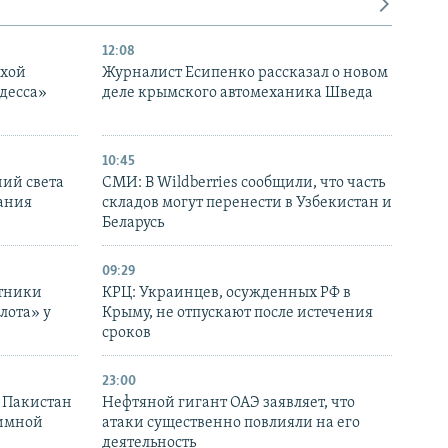
12:08
ухой
Журналист Есипенко рассказал о новом
десса»
деле крымского автомеханика Шведа
10:45
ний света
СМИ: В Wildberries сообщили, что часть
ания
складов могут перенести в Узбекистан и
Беларусь
09:29
отники
КРЦ: Украинцев, осужденных РФ в
лота» у
Крыму, не отпускают после истечения
сроков
23:00
и Пакистан
Нефтяной гигант ОАЭ заявляет, что
аимной
атаки существенно повлияли на его
деятельность