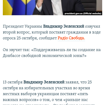
ПРИСОЕДИНЯЙТЕСЬ!
ПОБЕДИТЕЛЕЙ НЕ СУДЯТ?
КРЫМ.НЕПОКОРЕННЫЙ
ELIFBE
Президент Украины
Владимир Зеленский
озвучил
УКРАИНСКАЯ ПРОБЛЕМА КРЫМА
второй вопрос, который поставят гражданам в ходе
Все сайты RFE/RL
опроса 25 октября, сообщает
Радіо Свобода.
Он звучит так: «Поддерживаешь ли ты создание на
Донбассе свободной экономической зоны?»
13 октября
Владимир Зеленский
заявил, что 25
октября на избирательных участках во время
местных выборов украинцам поставят «пять
важных вопросов» о том, о чем «раньше нас