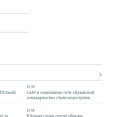
13:33
НПЗ Saudi
Сайт и социальные сети «Крымской
солидарности» стали недоступны
11:18
е за
В Крыму снова снизят объемы