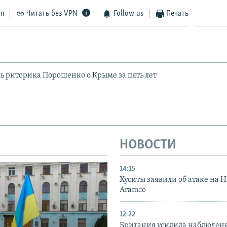
ся
Читать без VPN
Follow us
Печать
ь риторика Порошенко о Крыме за пять лет
НОВОСТИ
14:15
Хуситы заявили об атаке на 
Aramco
12:22
Британия усилила наблюдени