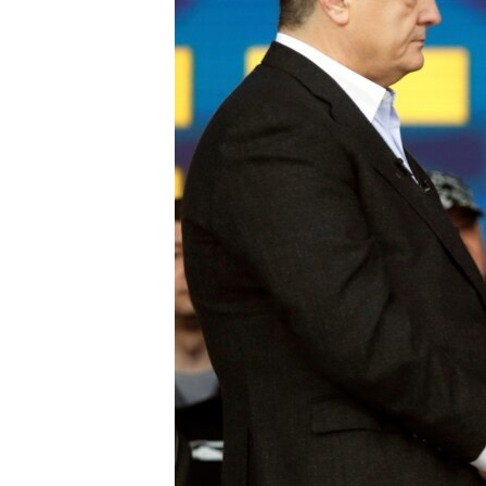
ПОБЕДИТЕЛЕЙ НЕ СУДЯТ?
КРЫМ.НЕПОКОРЕННЫЙ
ELIFBE
УКРАИНСКАЯ ПРОБЛЕМА КРЫМА