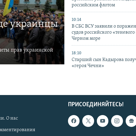
российским флотом
10:14
где украинцы
В СБС ВСУ заявили о пораже
судов российского «теневого 
Черном море
щиты прав украинской
18:10
Старший сын Кадырова полу
«героя Чечни»
ПРИСОЕДИНЯЙТЕСЬ!
и. О нас
омментирования