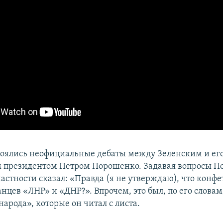
стоялись неофициальные дебаты между Зеленским и ег
 президентом Петром Порошенко. Задавая вопросы П
астности сказал: «Правда (я не утверждаю), что конфе
нцев «ЛНР» и «ДНР?». Впрочем, это был, по его словам
народа», которые он читал с листа.