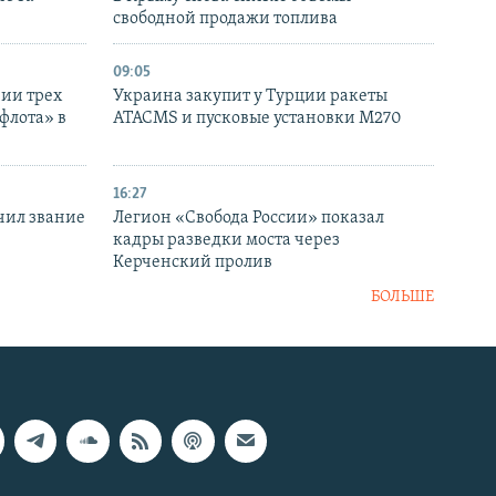
свободной продажи топлива
09:05
нии трех
Украина закупит у Турции ракеты
флота» в
ATACMS и пусковые установки M270
16:27
чил звание
Легион «Свобода России» показал
кадры разведки моста через
Керченский пролив
БОЛЬШЕ