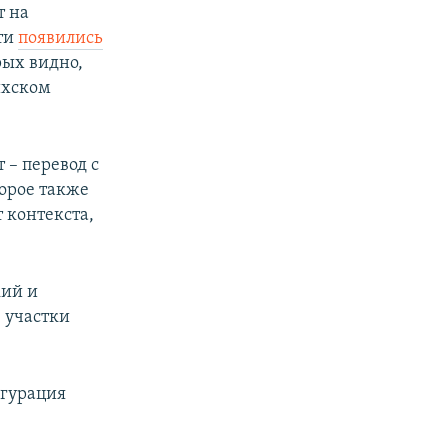
т на
ети
появились
рых видно,
ихском
 – перевод с
торое также
 контекста,
кий и
 участки
угурация