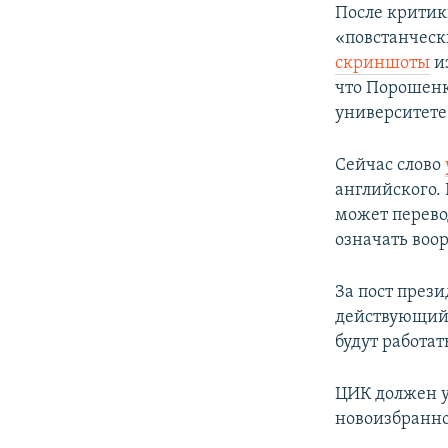
После критики
«повстанческ
скриншоты
и
что Порошенк
университете 
Сейчас слово
английского. 
может перево
означать воо
За пост през
действующий
будут работат
ЦИК должен у
новоизбранно