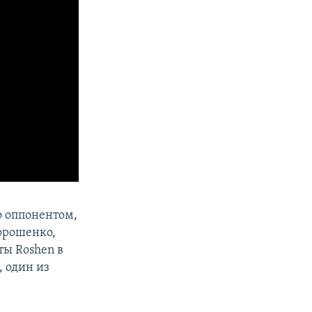
о оппонентом,
орошенко,
ты Roshen в
, один из