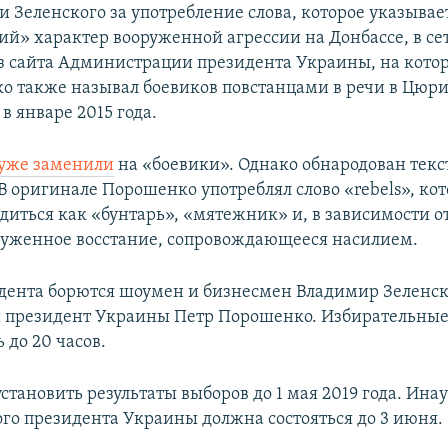
 Зеленского за употребление слова, которое указывае
ий» характер вооруженной агрессии на Донбассе, в с
з сайта Администрации президента Украины, на кото
о также называл боевиков повстанцами в речи в Цюр
в январе 2015 года.
уже заменили
на «боевики». Однако обнародован текст
В оригинале Порошенко употреблял слово «rebels», ко
диться как «бунтарь», «мятежник» и, в зависимости от
руженное восстание, сопровождающееся насилием.
идента борются шоумен и бизнесмен Владимир Зеленс
 президент Украины Петр Порошенко. Избирательные
ь до 20 часов.
становить результаты выборов до 1 мая 2019 года. Ина
го президента Украины должна состояться до 3 июня.