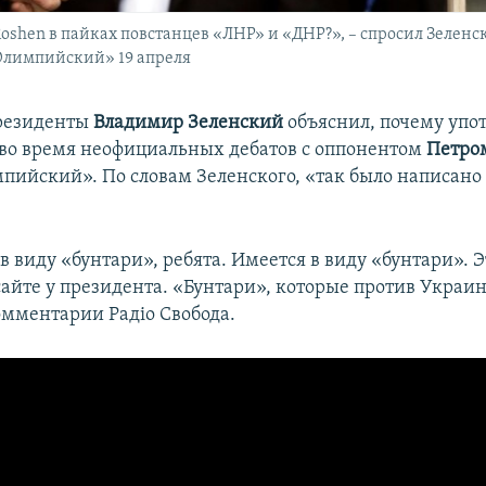
Roshen в пайках повстанцев «ЛНР» и «ДНР?», – спросил Зелен
Олимпийский» 19 апреля
президенты
Владимир Зеленский
объяснил, почему упот
во время неофициальных дебатов с оппонентом
Петро
пийский». По словам Зеленского, «так было написано 
в виду «бунтари», ребята. Имеется в виду «бунтари». Э
сайте у президента. «Бунтари», которые против Украин
омментарии Радіо Свобода.