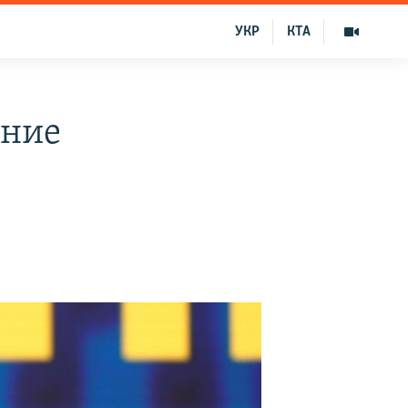
УКР
КТА
ение