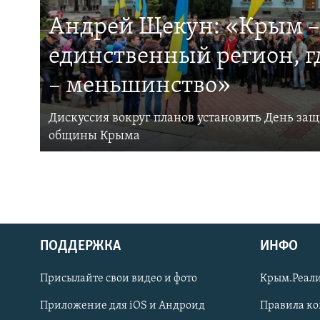
Андрей Щекун: «Крым –
единственный регион, 
– меньшинство»
Дискуссия вокруг планов установить День за
общины Крыма
ПОДДЕРЖКА
ИНФО
Українською
Присылайте свои видео и фото
Крым.Реали
Qırımtatar
Приложение для iOS и Андроид
Правила к