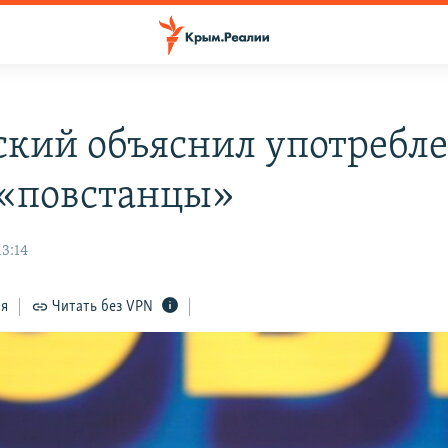
ский объяснил употребл
 «повстанцы»
13:14
ся
Читать без VPN