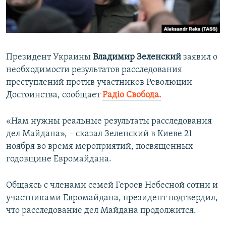
ПРИСОЕДИНЯЙТЕСЬ!
ПОБЕДИТЕЛЕЙ НЕ СУДЯТ?
КРЫМ.НЕПОКОРЕННЫЙ
ELIFBE
Президент Украины
Владимир Зеленский
заявил о
УКРАИНСКАЯ ПРОБЛЕМА КРЫМА
необходимости результатов расследования
Все сайты RFE/RL
преступлений против участников Революции
Достоинства, сообщает
Радіо Свобода.
«Нам нужны реальные результаты расследования
дел Майдана», – сказал Зеленский в Киеве 21
ноября во время мероприятий, посвященных
годовщине Евромайдана.
Общаясь с членами семей Героев Небесной сотни и
участниками Евромайдана, президент подтвердил,
что расследование дел Майдана продолжится.