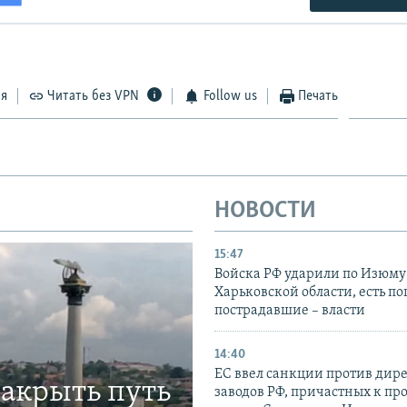
ся
Читать без VPN
Follow us
Печать
НОВОСТИ
15:47
Войска РФ ударили по Изюму
Харьковской области, есть п
пострадавшие – власти
14:40
ЕС ввел санкции против дир
закрыть путь
заводов РФ, причастных к пр