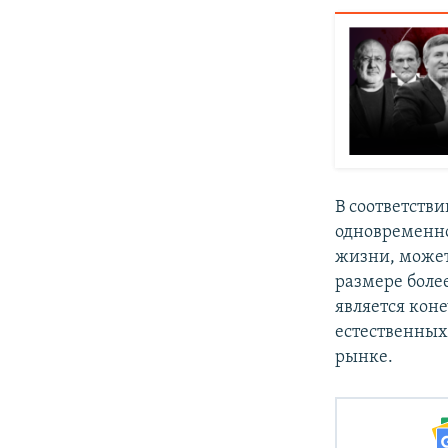
В соответстви
одновременно
жизни, может
размере боле
является кон
естественных
рынке.