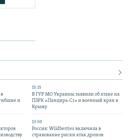
15:15
 в
В ГУР МО Украины заявили об атаке на
огибшие и
ПЗРК «Панцирь-С1» и военный кран в
Крыму
13:50
екторов
Россия: Wildberries включила в
оизводству
страхование риски атак дронов