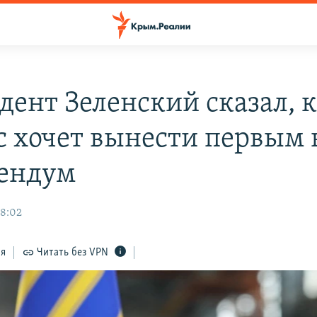
дент Зеленский сказал, 
с хочет вынести первым 
ендум
08:02
ся
Читать без VPN