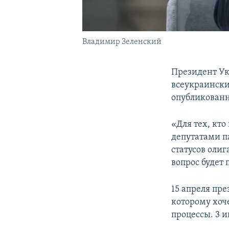
Владимир Зеленский
Президент У
всеукраинский
опубликован
«Для тех, кто
депутатами па
статусов оли
вопрос будет 
15 апреля пр
которому хоч
процессы. 3 