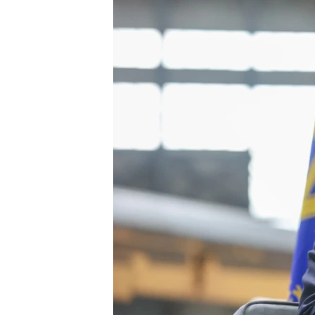
ПОБЕДИТЕЛЕЙ НЕ СУДЯТ?
КРЫМ.НЕПОКОРЕННЫЙ
ELIFBE
УКРАИНСКАЯ ПРОБЛЕМА КРЫМА