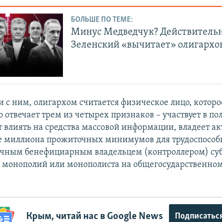
БОЛЬШЕ ПО ТЕМЕ:
Минус Медведчук? Действительн
Зеленский «вычитает» олигархо
и с ним, олигархом считается физическое лицо, которо
 отвечает трем из четырех признаков – участвует в п
 влиять на средства массовой информации, владеет а
е миллиона прожиточных минимумов для трудоспособ
ечным бенефициарным владельцем (контроллером) су
 монополий или монополиста на общегосударственно
Крым, читай нас в Google News
Подписатьс