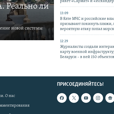
ракет «Сармат» и «Исканде
. Реально ли
13:09
В Ялте МЧС и российские вла
призывают покинуть пляжи, 
ление новой системы
вероятную атаку попал морс
12:29
Журналисты создали интера
карту военной инфраструкт
Беларуси – в ней 150 объекто
ПРИСОЕДИНЯЙТЕСЬ!
и. О нас
омментирования