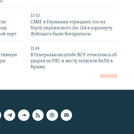
р»
12:52
сти
СМИ: в Германии отрицают, что на
под
борту украинского Ан-124 в аэропорту
кой порт
Лейпцига были боеприпасы
11:45
ктивную
В Генеральном штабе ВСУ отчитались об
уры
ударах по РЛС и месту запусков БпЛА в
в
Крыму
БОЛЬШЕ