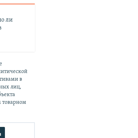
о ли
в
е
олитической
ктивами в
ных лиц,
бъекта
м товарном
я