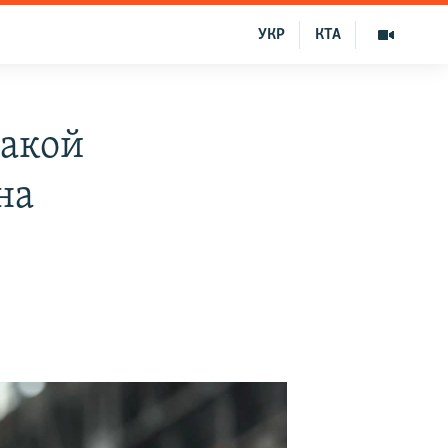
УКР
КТА
какой
на