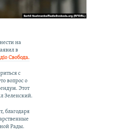
ынести на
аявил в
діо Свобода.
ориться с
то вопрос о
рендум. Этот
ил Зеленский.
т, благодаря
дарственные
вной Рады.