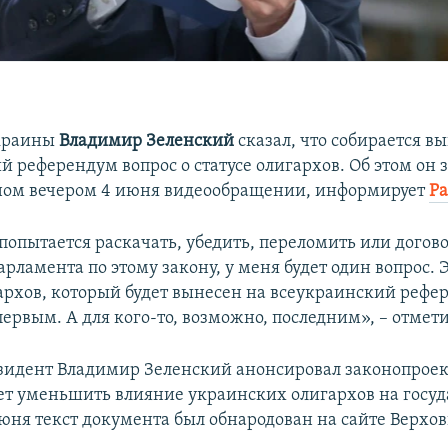
краины
Владимир Зеленский
сказал, что собирается в
 референдум вопрос о статусе олигархов. Об этом он з
ном вечером 4 июня видеообращении, информирует
Ра
 попытается раскачать, убедить, переломить или догов
рламента по этому закону, у меня будет один вопрос. Э
гархов, который будет вынесен на всеукраинский рефе
первым. А для кого-то, возможно, последним», – отмет
езидент Владимир Зеленский анонсировал законопроек
ет уменьшить влияние украинских олигархов на госу
июня текст документа был обнародован на сайте Верхо