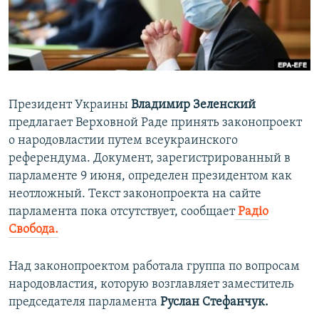
ПРИСОЕДИНЯЙТЕСЬ!
ПОБЕДИТЕЛЕЙ НЕ СУДЯТ?
КРЫМ.НЕПОКОРЕННЫЙ
ELIFBE
УКРАИНСКАЯ ПРОБЛЕМА КРЫМА
Президент Украины
Владимир Зеленский
Все сайты RFE/RL
предлагает Верховной Раде принять законопроект
о народовластии путем всеукраинского
референдума. Документ, зарегистрированный в
парламенте 9 июня, определен президентом как
неотложный. Текст законопроекта на сайте
парламента пока отсутствует, сообщает
Радіо
Свобода.
Над законопроектом работала группа по вопросам
народовластия, которую возглавляет заместитель
председателя парламента
Руслан Стефанчук.