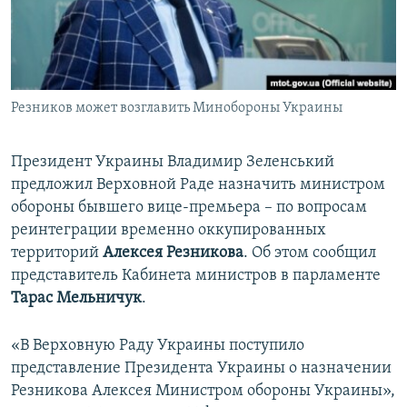
ПРИСОЕДИНЯЙТЕСЬ!
ПОБЕДИТЕЛЕЙ НЕ СУДЯТ?
КРЫМ.НЕПОКОРЕННЫЙ
ELIFBE
Резников может возглавить Минобороны Украины
УКРАИНСКАЯ ПРОБЛЕМА КРЫМА
Все сайты RFE/RL
Президент Украины Владимир Зеленський
предложил Верховной Раде назначить министром
обороны бывшего вице-премьера – по вопросам
реинтеграции временно оккупированных
территорий
Алексея Резникова
. Об этом сообщил
представитель Кабинета министров в парламенте
Тарас Мельничук
.
«В Верховную Раду Украины поступило
представление Президента Украины о назначении
Резникова Алексея Министром обороны Украины»,