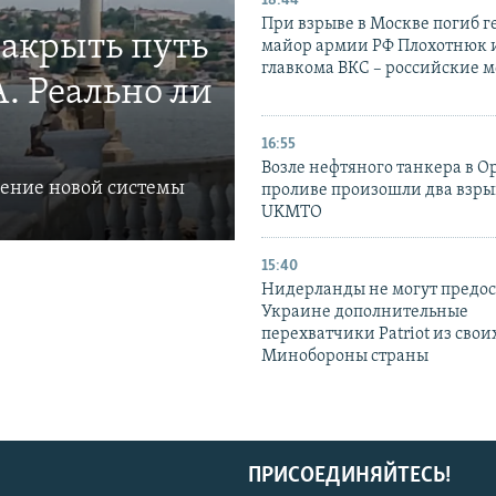
18:44
При взрыве в Москве погиб г
закрыть путь
майор армии РФ Плохотнюк и
главкома ВКС – российские 
. Реально ли
16:55
Возле нефтяного танкера в 
ление новой системы
проливе произошли два взры
UKMTO
15:40
Нидерланды не могут предос
Украине дополнительные
перехватчики Patriot из своих
Минобороны страны
ПРИСОЕДИНЯЙТЕСЬ!