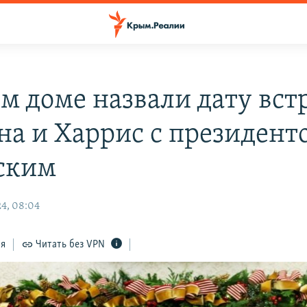
ом доме назвали дату вст
на и Харрис с президент
ским
4, 08:04
ся
Читать без VPN