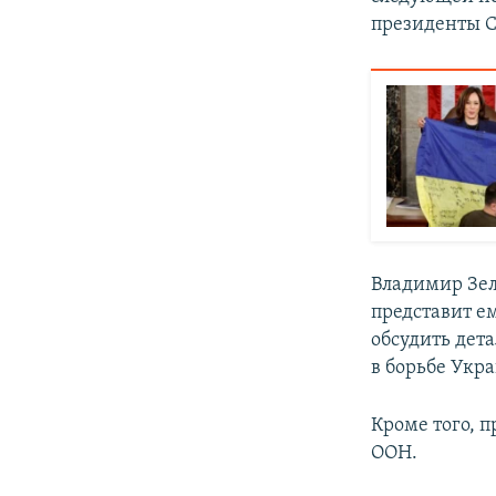
президенты С
Владимир Зел
представит е
обсудить дет
в борьбе Укр
Кроме того, 
ООН.