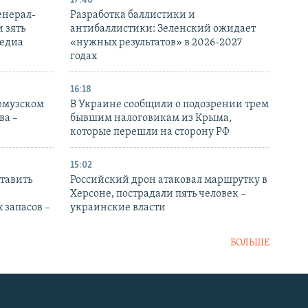
17:40
енерал-
Разработка баллистики и
 зять
антибаллистики: Зеленский ожидает
медиа
«нужных результатов» в 2026-2027
годах
16:18
Ормузском
В Украине сообщили о подозрении трем
ва –
бывшим налоговикам из Крыма,
которые перешли на сторону РФ
15:02
тавить
Российский дрон атаковал маршрутку в
Херсоне, пострадали пять человек –
 запасов –
украинские власти
БОЛЬШЕ