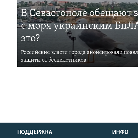
В Севастополе обещают 
с моря украинским БпЛА
это?
Российские власти города анонсировали появ
защиты от беспилотников
ПОДДЕРЖКА
ИНФО