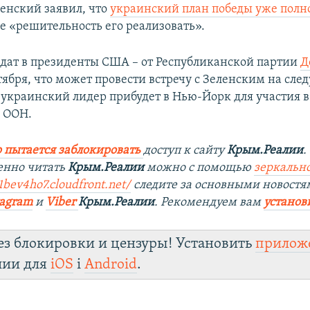
енский заявил, что
украинский план победы уже полн
ое «решительность его реализовать».
дат в президенты США – от Республиканской партии
Д
тября, что может провести встречу с Зеленским на сл
а украинский лидер прибудет в Нью-Йорк для участия в
 ООН.
 пытается заблокировать
доступ к сайту
Крым.Реалии
.
енно читать
Крым.Реалии
можно с помощью
зеркально
1bev4ho7.cloudfront.net/
следите за основными новостя
tagram
и
Viber
Крым.Реалии
. Рекомендуем вам
установ
ез блокировки и цензуры! Установить
прилож
лии для
iOS
і
Android
.