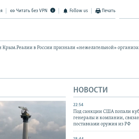
ся
Читать без VPN
Follow us
Печать
и Крым.Реалии в России признали «нежелательной» организ
НОВОСТИ
22:54
Под санкции США попали ку
генералы и компании, связа
поставками оружия из РФ