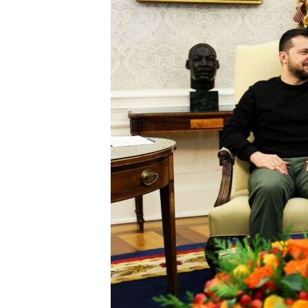
ПОБЕДИТЕЛЕЙ НЕ СУДЯТ?
КРЫМ.НЕПОКОРЕННЫЙ
ELIFBE
УКРАИНСКАЯ ПРОБЛЕМА КРЫМА