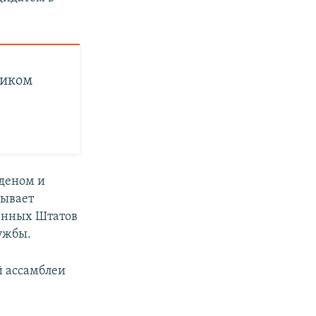
ником
деном и
тывает
ненных Штатов
лужбы.
й ассамблеи