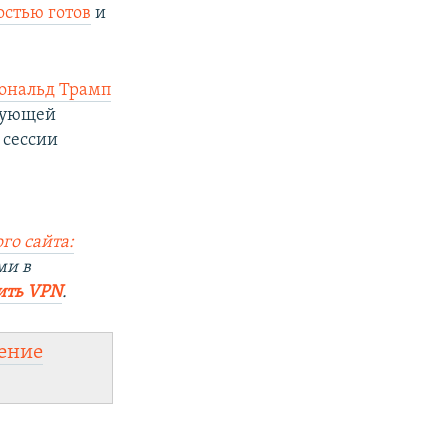
остью готов
и
ональд Трамп
едующей
 сессии
го сайта:
ми в
ить VPN
.
ение