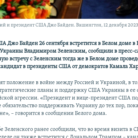
й и президент США Джо Байден. Вашингтон, 12 декабря 2023
А Джо Байден 26 сентября встретится в Белом доме в
Украины Владимиром Зеленским, сообщили в пресс-с
ую встречу с Зеленским тогда же в Белом доме провед
кандидат в президенты США от демократов Камала Хар
ят положение в войне между Россией и Украиной, в то
тратегические планы и поддержку США Украины в ее 
йской агрессии. «Президент и вице-президент США п
 обязательство поддерживать Украину до тех пор, пока
не», – говорится в сообщении Белого дома.
бе Зеленского ранее сообщили, что во время визита в 
деле он также встретится с Дональдом Трампом – кан