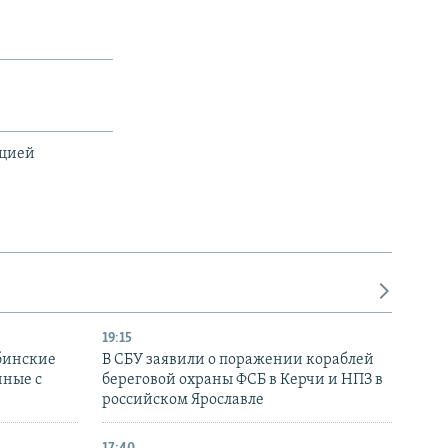
ацией
19:15
бинские
В СБУ заявили о поражении кораблей
нные с
береговой охраны ФСБ в Керчи и НПЗ в
российском Ярославле