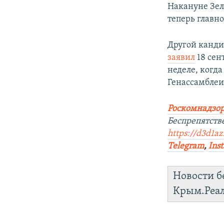
Накануне Зел
теперь главн
Другой канди
заявил
18 сен
неделе, когд
Генассамблеи
Роскомнадзор
Беспрепятств
https://d3d1az
Telegram
,
Ins
Новости б
Крым.Реа