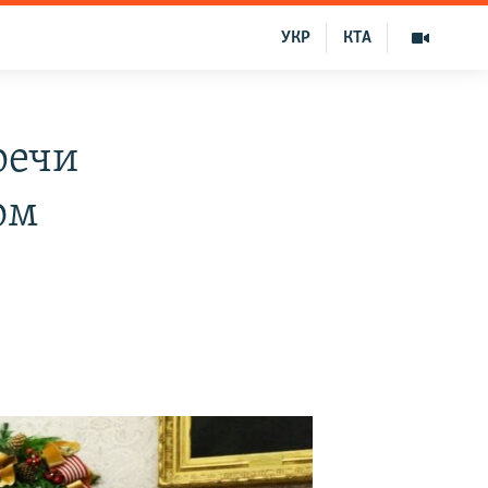
УКР
КТА
речи
ом