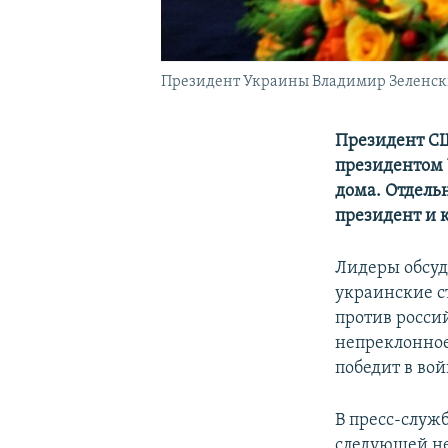
Президент Украины Владимир Зеленски
Президент СШ
президентом 
дома. Отдельн
президент и 
Лидеры обсуд
украинские с
против росси
непреклонное
победит в вой
В пресс-служ
следующей не