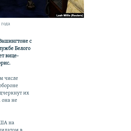
 года
 Вашингтоне с
лужбе Белого
ет вице-
рис.
м числе
обороне
одчеркнут их
 она не
США на
дидатом в