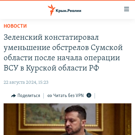
Доступность
ссылки
Вернуться
НОВОСТИ
к
НОВОСТИ
Зеленский констатировал
основному
СПЕЦПРОЕКТЫ
содержанию
уменьшение обстрелов Сумской
ВОДА
Вернутся
ГРУЗ 200
области после начала операции
к
ИСТОРИЯ
КАРТА ВОЕННЫХ ОБЪЕКТОВ КРЫМА
ВСУ в Курской области РФ
главной
ЕЩЕ
11 ЛЕТ ОККУПАЦИИ КРЫМА. 11 ИСТОРИЙ СОПРОТИВЛЕНИЯ
навигации
22 августа 2024, 15:23
Вернутся
РАДІО СВОБОДА
ИНТЕРАКТИВ
к
Поделиться
Читать без VPN
КАК ОБОЙТИ БЛОКИРОВКУ
ИНФОГРАФИКА
поиску
ТЕЛЕПРОЕКТ КРЫМ.РЕАЛИИ
Українською
СОВЕТЫ ПРАВОЗАЩИТНИКОВ
Qırımtatar
ПРОПАВШИЕ БЕЗ ВЕСТИ