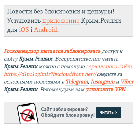
Новости без блокировки и цензуры!
Установить
приложение
Крым.Реалии
для
iOS
і
Android
.
Роскомнадзор пытается заблокировать
доступ к
сайту
Крым.Реалии
. Беспрепятственно читать
Крым.Реалии
можно с помощью
зеркального сайта:
https://d1po1ogim1r7hv.cloudfront.net/
/
следите за
основными новостями в
Telegram
,
Instagram
и
Viber
Крым.Реалии
. Рекомендуем вам
установить VPN
.
Сайт заблокирован?
читать >
Обойдите блокировку!