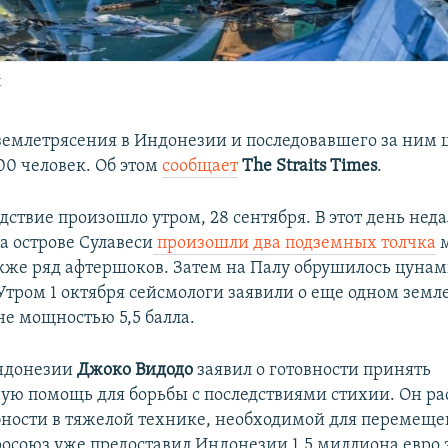
и
землетрясения в Индонезии и последовавшего за ним
00 человек. Об этом
сообщает
The Straits Times
.
ствие произошло утром, 28 сентября. В этот день неда
а острове Сулавеси
произошли два подземных толчка
м
также ряд афтершоков. Затем на Палу обрушилось цуна
 Утром 1 октября сейсмологи заявили о еще одном земл
не мощностью 5,5 балла.
ндонезии
Джоко Видодо
заявил о готовности принять
ю помощь для борьбы с последствиями стихии. Он рас
бности в тяжелой технике, необходимой для перемещ
росоюз уже предоставил Индонезии 1,5 миллиона евро