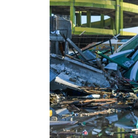
ПОБЕДИТЕЛЕЙ НЕ СУДЯТ?
КРЫМ.НЕПОКОРЕННЫЙ
ELIFBE
УКРАИНСКАЯ ПРОБЛЕМА КРЫМА