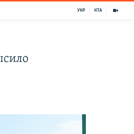
УКР
КТА
ысило