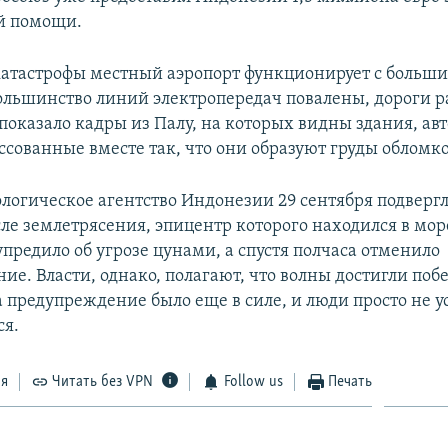
й помощи.
 катастрофы местный аэропорт функционирует с больш
ольшинство линий электропередач повалены, дороги 
показало кадры из Палу, на которых видны здания, ав
ссованные вместе так, что они образуют груды обломко
логическое агентство Индонезии 29 сентября подвергл
ле землетрясения, эпицентр которого находился в мор
предило об угрозе цунами, а спустя полчаса отменило
е. Власти, однако, полагают, что волны достигли побе
а предупреждение было еще в силе, и люди просто не у
ся.
ся
Читать без VPN
Follow us
Печать