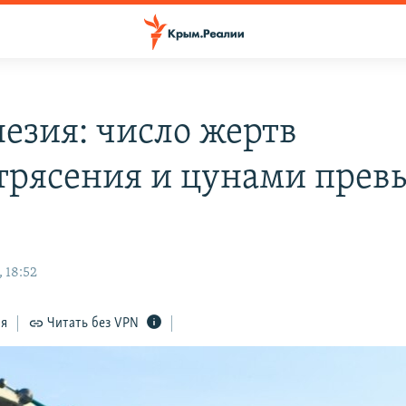
езия: число жертв
трясения и цунами прев
 18:52
ся
Читать без VPN