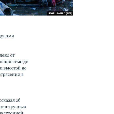
 цунами
леко от
ощностью до
ми высотой до
етрясении в
сказал об
ения крупных
 экстренной