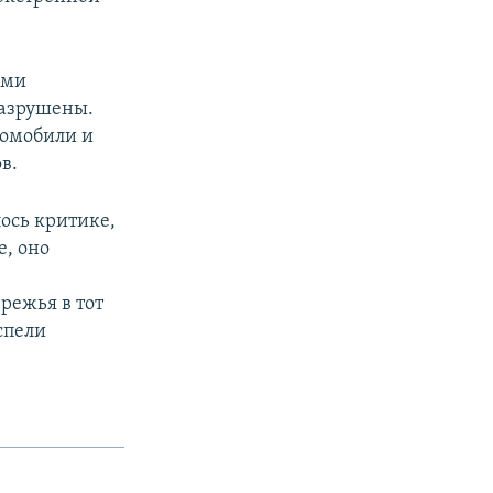
ими
разрушены.
томобили и
в.
ось критике,
е, оно
режья в тот
спели