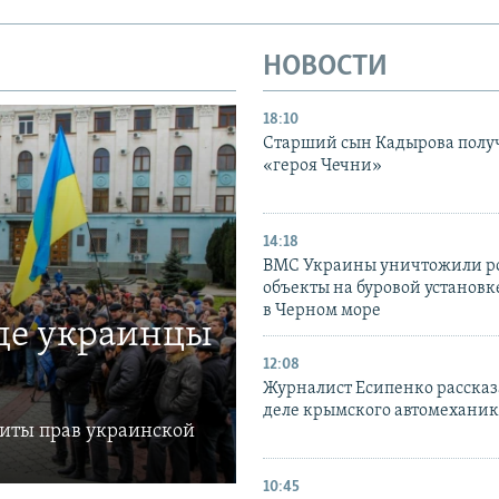
НОВОСТИ
18:10
Старший сын Кадырова полу
«героя Чечни»
14:18
ВМС Украины уничтожили р
объекты на буровой установ
в Черном море
где украинцы
12:08
Журналист Есипенко рассказ
деле крымского автомехани
щиты прав украинской
10:45