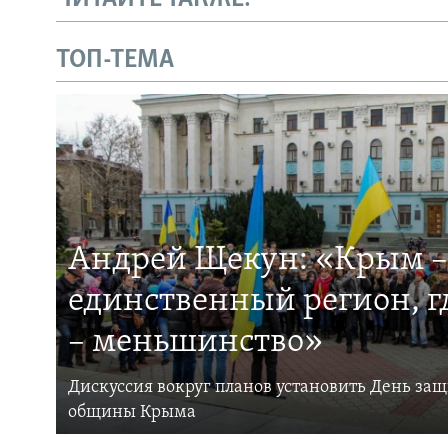
ТОП-ТЕМА
Андрей Щекун: «Крым –
единственный регион, 
– меньшинство»
Дискуссия вокруг планов установить День за
общины Крыма