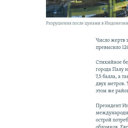
Разрушения после цунами в Индонези
Число жертв 
превысило 12
Стихийное бед
города Палу н
7,5 балла, а 
двух метров.
этом же райо
Президент И
международну
острой потре
обломков. Ев