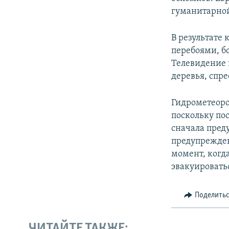
гуманитарно
В результате
перебоями, б
Телевидение 
деревья, спре
Гидрометеоро
поскольку пос
сначала преду
предупреждени
момент, когд
эвакуировать
Поделить
ЧИТАЙТЕ ТАКЖЕ: