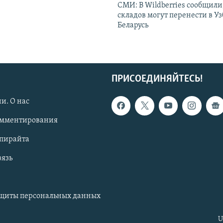
СМИ: В Wildberries сообщили,
складов могут перенести в У
Беларусь
ПРИСОЕДИНЯЙТЕСЬ!
и. О нас
омментирования
опирайта
вязь
ащиты персональных данных
U