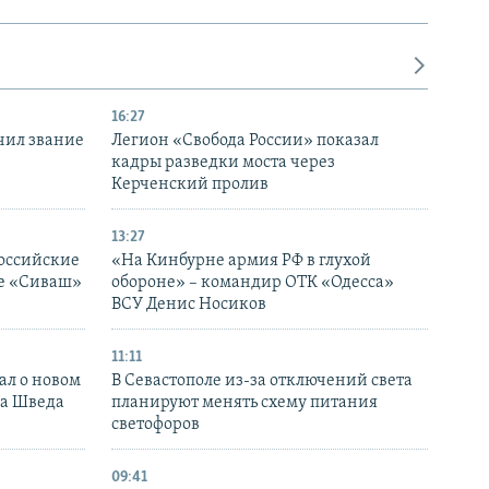
16:27
чил звание
Легион «Свобода России» показал
кадры разведки моста через
Керченский пролив
13:27
оссийские
«На Кинбурне армия РФ в глухой
ке «Сиваш»
обороне» – командир ОТК «Одесса»
ВСУ Денис Носиков
11:11
ал о новом
В Севастополе из-за отключений света
ка Шведа
планируют менять схему питания
светофоров
09:41