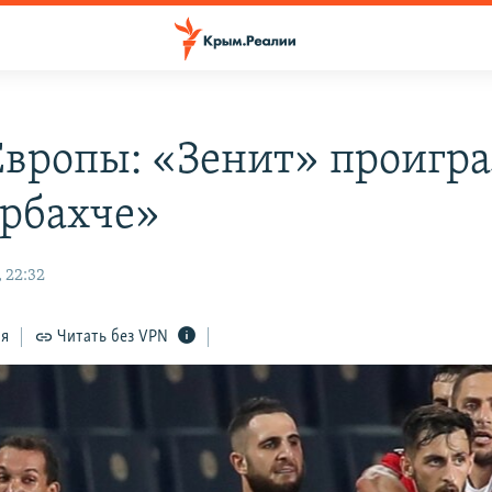
Европы: «Зенит» проигр
рбахче»
 22:32
ся
Читать без VPN