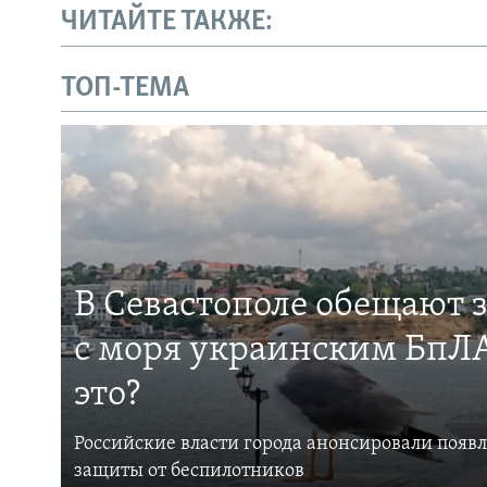
ЧИТАЙТЕ ТАКЖЕ:
ТОП-ТЕМА
В Севастополе обещают 
с моря украинским БпЛА
это?
Российские власти города анонсировали появ
защиты от беспилотников