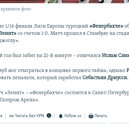
 архивное фото
че 1/16 финала Лиги Европы турецкий
«Фенербахче»
о
Зенит»
со счетом 1:0. Матч прошел в Стамбуле на стад
жоглу».
 гол был забит на 21-й минуте – отличился
Ислам Сли
луб мог отыграться в концовке первого тайма, однако
овать пенальти, который заработал
Себастьян Дриусси.
ч «Зенит» – «Фенербахче» состоится в Санкт-Петербур
«Газпром Арена».
ся
Читать без VPN
Follow us
Печать