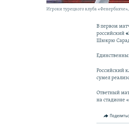
Игроки турецкого клуба «Фенербахче»,
В первом мат
российский
«
Шюкрю Сарад
Единственный
Российский к
сумел реализ
Ответный мат
на стадионе 
Поделить