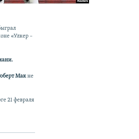
быграл
ионе «Улкер –
мани.
Роберт Мак
не
ге 21 февраля