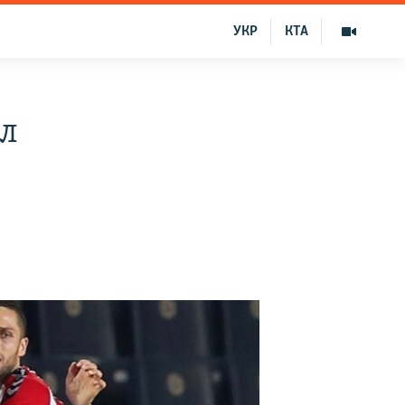
УКР
КТА
ал