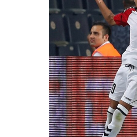
ПОБЕДИТЕЛЕЙ НЕ СУДЯТ?
КРЫМ.НЕПОКОРЕННЫЙ
ELIFBE
УКРАИНСКАЯ ПРОБЛЕМА КРЫМА