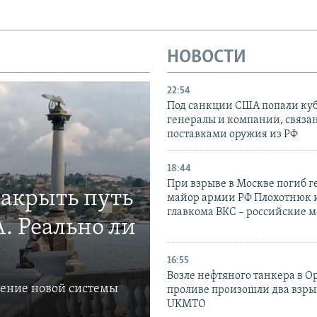
НОВОСТИ
22:54
Под санкции США попали ку
генералы и компании, связа
поставками оружия из РФ
18:44
При взрыве в Москве погиб г
закрыть путь
майор армии РФ Плохотнюк и
главкома ВКС – российские 
. Реально ли
16:55
Возле нефтяного танкера в 
ление новой системы
проливе произошли два взры
UKMTO