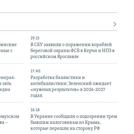
19:15
бинские
В СБУ заявили о поражении кораблей
нные с
береговой охраны ФСБ в Керчи и НПЗ в
российском Ярославле
17:40
енерал-
Разработка баллистики и
 зять
антибаллистики: Зеленский ожидает
медиа
«нужных результатов» в 2026-2027
годах
16:18
Ормузском
В Украине сообщили о подозрении трем
ва –
бывшим налоговикам из Крыма,
которые перешли на сторону РФ