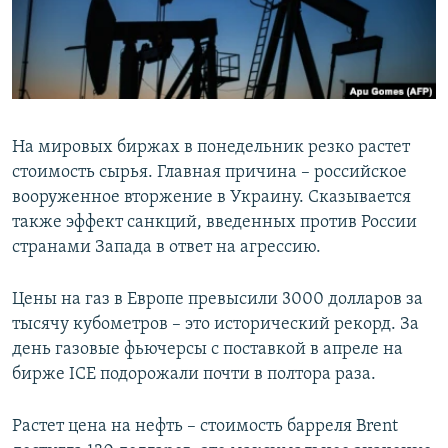
ПРИСОЕДИНЯЙТЕСЬ!
ПОБЕДИТЕЛЕЙ НЕ СУДЯТ?
КРЫМ.НЕПОКОРЕННЫЙ
ELIFBE
УКРАИНСКАЯ ПРОБЛЕМА КРЫМА
На мировых биржах в понедельник резко растет
Все сайты RFE/RL
стоимость сырья. Главная причина – российское
вооруженное вторжение в Украину. Сказывается
также эффект санкций, введенных против России
странами Запада в ответ на агрессию.
Цены на газ в Европе превысили 3000 долларов за
тысячу кубометров – это исторический рекорд. За
день газовые фьючерсы с поставкой в апреле на
бирже ICE подорожали почти в полтора раза.
Растет цена на нефть – стоимость барреля Brent