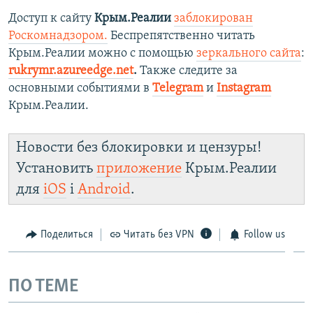
Доступ к сайту
Крым.Реалии
заблокирован
Роскомнадзором.
Беспрепятственно читать
Крым.Реалии можно с помощью
зеркального сайта
:
rukrymr.azureedge.net
.
Также следите за
основными событиями в
Telegram
и
Instagram
Крым.Реалии.
Новости без блокировки и цензуры!
Установить
приложение
Крым.Реалии
для
iOS
і
Android
.
Поделиться
Читать без VPN
Follow us
ПО ТЕМЕ