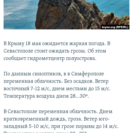
ПРИСОЕДИНЯЙТЕСЬ!
ПОБЕДИТЕЛЕЙ НЕ СУДЯТ?
КРЫМ.НЕПОКОРЕННЫЙ
ELIFBE
УКРАИНСКАЯ ПРОБЛЕМА КРЫМА
В Крыму 18 мая ожидается жаркая погода. В
Все сайты RFE/RL
Севастополе стоит ожидать грозы. Об этом
сообщает гидрометцентр полуострова.
По данным синоптиков, в в Симферополе
переменная облачность. Без осадков. Ветер
восточный 7-12 м/с, днем местами до 15 м/с.
Температура воздуха днем 28…30º.
В Севастополе переменная облачность. Днем
кратковременный дождь, гроза. Ветер юго-
западный 5-10 м/с, при грозе порывы до 14 м/с.