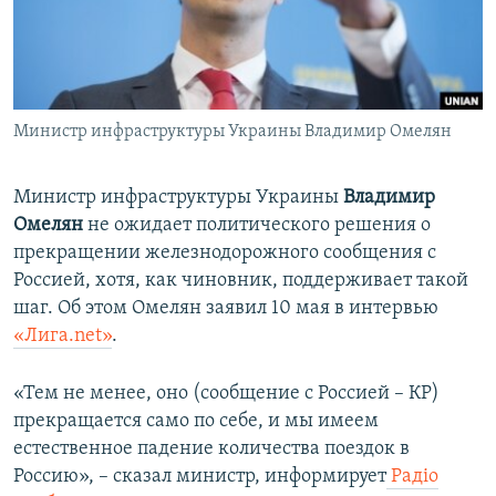
ПРИСОЕДИНЯЙТЕСЬ!
ПОБЕДИТЕЛЕЙ НЕ СУДЯТ?
КРЫМ.НЕПОКОРЕННЫЙ
ELIFBE
Министр инфраструктуры Украины Владимир Омелян
УКРАИНСКАЯ ПРОБЛЕМА КРЫМА
Все сайты RFE/RL
Министр инфраструктуры Украины
Владимир
Омелян
не ожидает политического решения о
прекращении железнодорожного сообщения с
Россией, хотя, как чиновник, поддерживает такой
шаг. Об этом Омелян заявил 10 мая в интервью
«Лига.net»
.
«Тем не менее, оно (сообщение с Россией – КР)
прекращается само по себе, и мы имеем
естественное падение количества поездок в
Россию», – сказал министр, информирует
Радіо