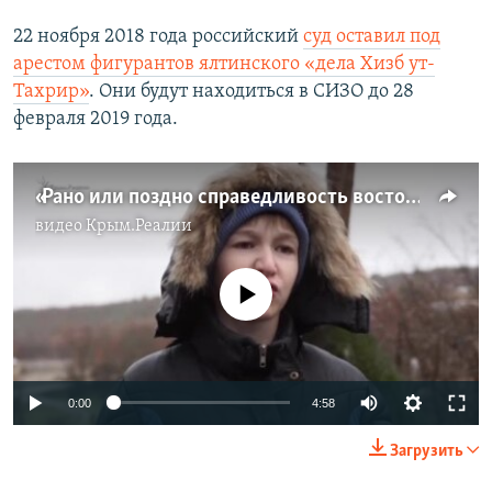
22 ноября 2018 года российский
суд оставил под
арестом фигурантов ялтинского «дела Хизб ут-
Тахрир»
. Они будут находиться в СИЗО до 28
февраля 2019 года.
«Рано или поздно справедливость восторжествует» – сын Эмир-Усеина Куку (видео)
видео
Крым.Реалии
No media source currently available
0:00
4:58
Загрузить