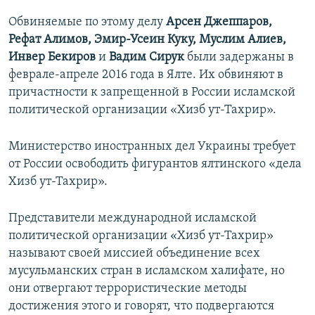
Обвиняемые по этому делу
Арсен Джеппаров,
Рефат Алимов, Эмир-Усеин Куку, Муслим Алиев,
Инвер Бекиров
и
Вадим Сирук
были задержаны в
феврале-апреле 2016 года в Ялте. Их обвиняют в
причастности к запрещенной в России исламской
политической организации «Хизб ут-Тахрир».
Министерство иностранных дел Украины требует
от России освободить фигурантов ялтинского «дела
Хизб ут-Тахрир».
Представители международной исламской
политической организации «Хизб ут-Тахрир»
называют своей миссией объединение всех
мусульманских стран в исламском халифате, но
они отвергают террористические методы
достижения этого и говорят, что подвергаются