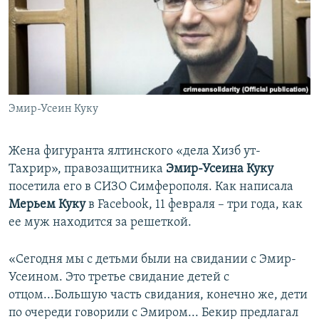
ПРИСОЕДИНЯЙТЕСЬ!
ПОБЕДИТЕЛЕЙ НЕ СУДЯТ?
КРЫМ.НЕПОКОРЕННЫЙ
ELIFBE
УКРАИНСКАЯ ПРОБЛЕМА КРЫМА
Все сайты RFE/RL
Эмир-Усеин Куку
Жена фигуранта ялтинского «дела Хизб ут-
Тахрир», правозащитника
Эмир-Усеина Куку
посетила его в СИЗО Симферополя. Как написала
Мерьем Куку
в Facebook, 11 февраля – три года, как
ее муж находится за решеткой.
«Сегодня мы с детьми были на свидании с Эмир-
Усеином. Это третье свидание детей с
отцом...Большую часть свидания, конечно же, дети
по очереди говорили с Эмиром... Бекир предлагал