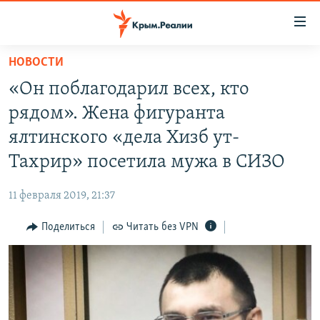
Доступность
ссылки
Вернуться
НОВОСТИ
к
НОВОСТИ
«Он поблагодарил всех, кто
основному
СПЕЦПРОЕКТЫ
содержанию
рядом». Жена фигуранта
ВОДА
Вернутся
ГРУЗ 200
ялтинского «дела Хизб ут-
к
ИСТОРИЯ
КАРТА ВОЕННЫХ ОБЪЕКТОВ КРЫМА
Тахрир» посетила мужа в СИЗО
главной
ЕЩЕ
11 ЛЕТ ОККУПАЦИИ КРЫМА. 11 ИСТОРИЙ СОПРОТИВЛЕНИЯ
навигации
11 февраля 2019, 21:37
Вернутся
РАДІО СВОБОДА
ИНТЕРАКТИВ
к
Поделиться
Читать без VPN
КАК ОБОЙТИ БЛОКИРОВКУ
ИНФОГРАФИКА
поиску
ТЕЛЕПРОЕКТ КРЫМ.РЕАЛИИ
Українською
СОВЕТЫ ПРАВОЗАЩИТНИКОВ
Qırımtatar
ПРОПАВШИЕ БЕЗ ВЕСТИ