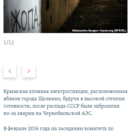
1/12
П
С
р
л
е
е
д
д
Крымская атомная электростанция, расположенная
ы
у
вблизи города Щелкино, будучи в высокой степени
д
ю
готовности, после распада СССР была заброшена
у
щ
из-за аварии на Чернобыльской АЭС.
щ
и
и
й
В феврале 2016 года на заседании комитета по