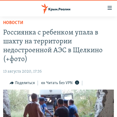
Доступность
ссылки
Вернуться
НОВОСТИ
к
НОВОСТИ
Россиянка с ребенком упала в
основному
СПЕЦПРОЕКТЫ
содержанию
шахту на территории
ВОДА
Вернутся
ГРУЗ 200
недостроенной АЭС в Щелкино
к
ИСТОРИЯ
КАРТА ВОЕННЫХ ОБЪЕКТОВ КРЫМА
(+фото)
главной
ЕЩЕ
11 ЛЕТ ОККУПАЦИИ КРЫМА. 11 ИСТОРИЙ СОПРОТИВЛЕНИЯ
навигации
13 августа 2020, 17:35
Вернутся
РАДІО СВОБОДА
ИНТЕРАКТИВ
к
Поделиться
Читать без VPN
КАК ОБОЙТИ БЛОКИРОВКУ
ИНФОГРАФИКА
поиску
ТЕЛЕПРОЕКТ КРЫМ.РЕАЛИИ
Українською
СОВЕТЫ ПРАВОЗАЩИТНИКОВ
Qırımtatar
ПРОПАВШИЕ БЕЗ ВЕСТИ