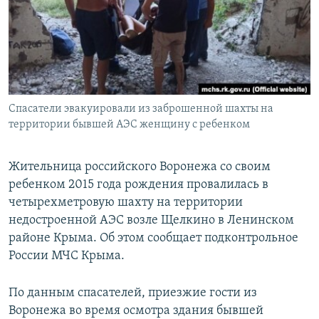
ПРИСОЕДИНЯЙТЕСЬ!
ПОБЕДИТЕЛЕЙ НЕ СУДЯТ?
КРЫМ.НЕПОКОРЕННЫЙ
ELIFBE
УКРАИНСКАЯ ПРОБЛЕМА КРЫМА
Все сайты RFE/RL
Спасатели эвакуировали из заброшенной шахты на
территории бывшей АЭС женщину с ребенком
Жительница российского Воронежа со своим
ребенком 2015 года рождения провалилась в
четырехметровую шахту на территории
недостроенной АЭС возле Щелкино в Ленинском
районе Крыма. Об этом сообщает подконтрольное
России МЧС Крыма.
По данным спасателей, приезжие гости из
Воронежа во время осмотра здания бывшей