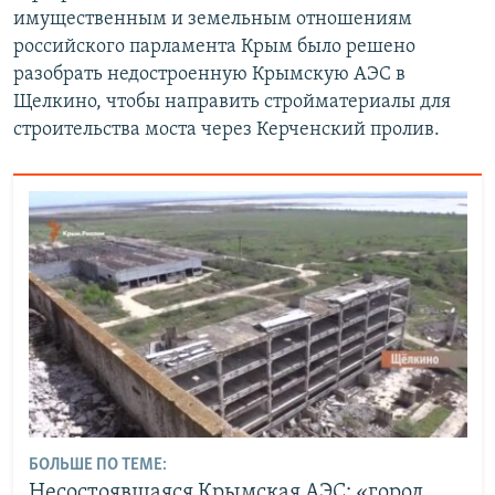
й
с
имущественным и земельным отношениям
с
л
российского парламента Крым было решено
л
а
разобрать недостроенную Крымскую АЭС в
а
й
Щелкино, чтобы направить стройматериалы для
й
д
строительства моста через Керченский пролив.
д
БОЛЬШЕ ПО ТЕМЕ:
Несостоявшаяся Крымская АЭС: «город