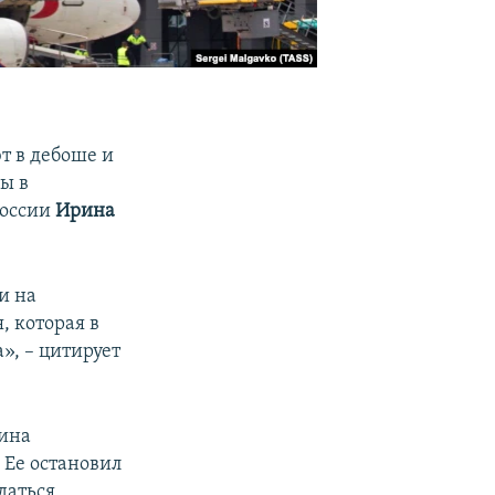
т в дебоше и
ы в
России
Ирина
и на
, которая в
», – цитирует
щина
 Ее остановил
даться