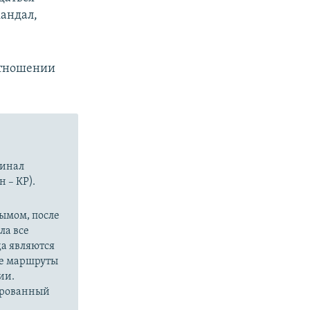
кандал,
отношении
минал
н – КР).
рымом, после
ла все
да являются
ые маршруты
ии.
сированный