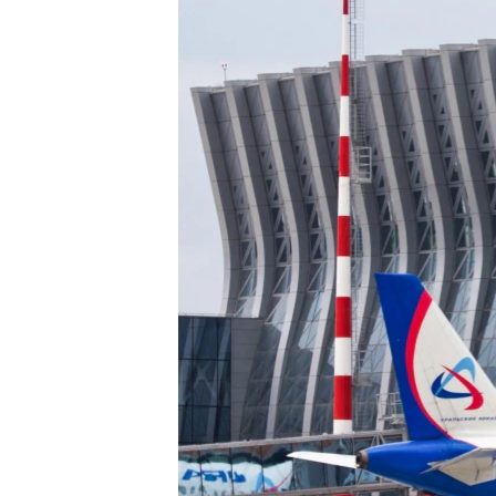
ПОБЕДИТЕЛЕЙ НЕ СУДЯТ?
КРЫМ.НЕПОКОРЕННЫЙ
ELIFBE
УКРАИНСКАЯ ПРОБЛЕМА КРЫМА