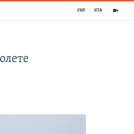
УКР
КТА
олете