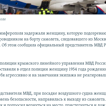
поле
Симферополя задержали женщину, которую подозреваю
проводником на борту самолета, следовавшего из Москв
 Об этом сообщила официальный представитель МВД 
полиции крымского линейного управления МВД Росси
оставили в отдел полиции женщину 1954 года рождения
ебя агрессивно и на замечания экипажа не реагировала
едставителя МВД, при посадке воздушного судна жен
мень безопасности, направилась к выходу из самолета.
к и попросил вернуться на место, пристегнуться и дож