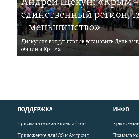
Андрей Щекун: «Крым –
единственный регион, 
– меньшинство»
Дискуссия вокруг планов установить День за
общины Крыма
ПОДДЕРЖКА
ИНФО
Українською
Присылайте свои видео и фото
Крым.Реали
Qırımtatar
Приложение для iOS и Андроид
Правила к