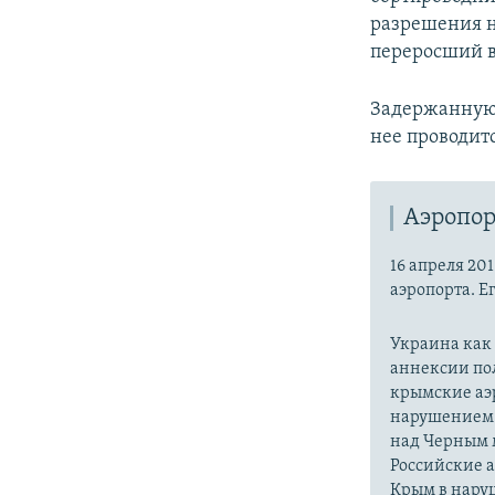
разрешения н
переросший в
Задержанную 
нее проводит
Аэропо
16 апреля 20
аэропорта. Ег
Украина как 
аннексии пол
крымские аэр
нарушением 
над Черным 
Российские 
Крым в нару