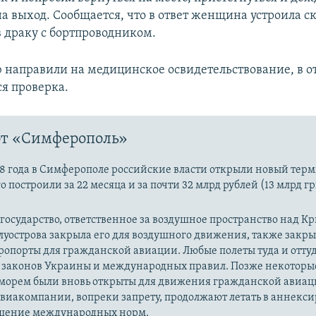
а выход. Сообщается, что в ответ женщина устроила с
 драку с бортпроводником.
направили на медицинское освидетельствование, в 
ся проверка.
рт «Симферополь»
18 года в Симферополе российские власти открыли новый тер
о построили за 22 месяца и за почти 32 млрд рублей (13 млрд гр
государство, ответственное за воздушное пространство над К
уострова закрыла его для воздушного движения, также закры
опорты для гражданской авиации. Любые полеты туда и отту
законов Украины и международных правил. Позже некотор
морем были вновь открыты для движения гражданской авиац
авиакомпании, вопреки запрету, продолжают летать в аннек
шение международных норм.