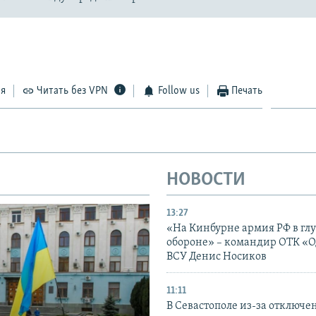
ся
Читать без VPN
Follow us
Печать
НОВОСТИ
13:27
«На Кинбурне армия РФ в гл
обороне» – командир ОТК «О
ВСУ Денис Носиков
11:11
В Севастополе из-за отключе