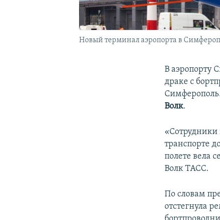
Новый терминал аэропорта в Симферо
В аэропорту 
драке с борт
Симферополь.
Волк
.
«Сотрудники 
транспорте д
полете вела с
Волк ТАСС.
По словам пр
отстегнула ре
бортпроводни