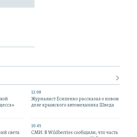
12:08
ухой
Журналист Есипенко рассказал о новом
десса»
деле крымского автомеханика Шведа
10:45
ний света
СМИ: В Wildberries сообщили, что часть