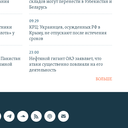
ания
складов могут перенести в Узбекистан и
Беларусь
09:29
отники
КРЦ: Украинцев, осужденных РФ в
лота» у
Крыму, не отпускают после истечения
сроков
23:00
и Пакистан
Нефтяной гигант ОАЭ заявляет, что
аимной
атаки существенно повлияли на его
деятельность
БОЛЬШЕ