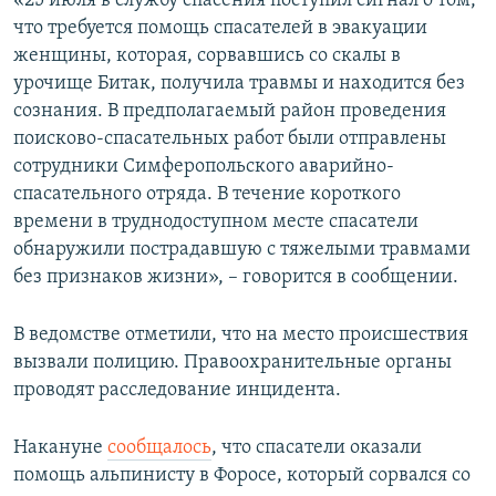
«25 июля в службу спасения поступил сигнал о том,
ПРИСОЕДИНЯЙТЕСЬ!
ПОБЕДИТЕЛЕЙ НЕ СУДЯТ?
что требуется помощь спасателей в эвакуации
женщины, которая, сорвавшись со скалы в
КРЫМ.НЕПОКОРЕННЫЙ
урочище Битак, получила травмы и находится без
ELIFBE
сознания. В предполагаемый район проведения
поисково-спасательных работ были отправлены
УКРАИНСКАЯ ПРОБЛЕМА КРЫМА
сотрудники Симферопольского аварийно-
Все сайты RFE/RL
спасательного отряда. В течение короткого
времени в труднодоступном месте спасатели
обнаружили пострадавшую с тяжелыми травмами
без признаков жизни», – говорится в сообщении.
В ведомстве отметили, что на место происшествия
вызвали полицию. Правоохранительные органы
проводят расследование инцидента.
Накануне
сообщалось
, что спасатели оказали
помощь альпинисту в Форосе, который сорвался со