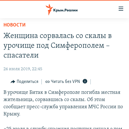
Доступность
ссылки
Вернуться
НОВОСТИ
к
НОВОСТИ
Женщина сорвалась со скалы в
основному
СПЕЦПРОЕКТЫ
содержанию
урочище под Симферополем –
ВОДА
Вернутся
ГРУЗ 200
спасатели
к
ИСТОРИЯ
КАРТА ВОЕННЫХ ОБЪЕКТОВ КРЫМА
главной
26 июля 2019, 22:45
ЕЩЕ
11 ЛЕТ ОККУПАЦИИ КРЫМА. 11 ИСТОРИЙ СОПРОТИВЛЕНИЯ
навигации
Вернутся
Поделиться
Читать без VPN
РАДІО СВОБОДА
ИНТЕРАКТИВ
к
В урочище Битак в Симферополе погибла местная
КАК ОБОЙТИ БЛОКИРОВКУ
ИНФОГРАФИКА
поиску
жительница, сорвавшись со скалы. Об этом
ТЕЛЕПРОЕКТ КРЫМ.РЕАЛИИ
сообщает пресс-служба управления МЧС России по
Українською
Крыму.
СОВЕТЫ ПРАВОЗАЩИТНИКОВ
Qırımtatar
ПРОПАВШИЕ БЕЗ ВЕСТИ