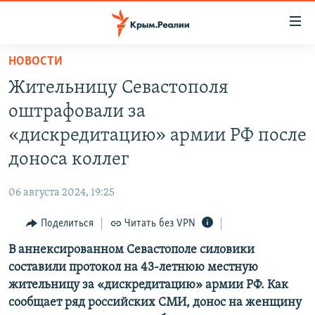
Доступность
ссылки
Вернуться
НОВОСТИ
к
НОВОСТИ
Жительницу Севастополя
основному
СПЕЦПРОЕКТЫ
содержанию
оштрафовали за
ВОДА
Вернутся
ГРУЗ 200
«дискредитацию» армии РФ после
к
ИСТОРИЯ
КАРТА ВОЕННЫХ ОБЪЕКТОВ КРЫМА
доноса коллег
главной
ЕЩЕ
11 ЛЕТ ОККУПАЦИИ КРЫМА. 11 ИСТОРИЙ СОПРОТИВЛЕНИЯ
навигации
06 августа 2024, 19:25
Вернутся
РАДІО СВОБОДА
ИНТЕРАКТИВ
к
Поделиться
Читать без VPN
КАК ОБОЙТИ БЛОКИРОВКУ
ИНФОГРАФИКА
поиску
В аннексированном Севастополе силовики
ТЕЛЕПРОЕКТ КРЫМ.РЕАЛИИ
Українською
составили протокол на 43-летнюю местную
СОВЕТЫ ПРАВОЗАЩИТНИКОВ
жительницу за «дискредитацию» армии РФ. Как
Qırımtatar
сообщает ряд российских СМИ, донос на женщину
ПРОПАВШИЕ БЕЗ ВЕСТИ