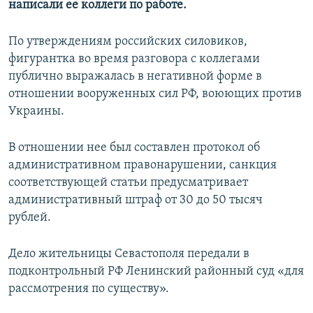
написали ее коллеги по работе.
ПРИСОЕДИНЯЙТЕСЬ!
ПОБЕДИТЕЛЕЙ НЕ СУДЯТ?
КРЫМ.НЕПОКОРЕННЫЙ
По утверждениям российских силовиков,
фигурантка во время разговора с коллегами
ELIFBE
публично выражалась в негативной форме в
УКРАИНСКАЯ ПРОБЛЕМА КРЫМА
отношении вооруженных сил РФ, воюющих против
Все сайты RFE/RL
Украины.
В отношении нее был составлен протокол об
административном правонарушении, санкция
соответствующей статьи предусматривает
административный штраф от 30 до 50 тысяч
рублей.
Дело жительницы Севастополя передали в
подконтрольный РФ Ленинский районный суд «для
рассмотрения по существу».